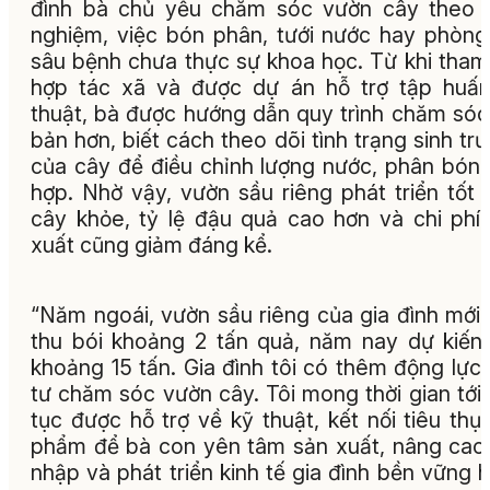
đình bà chủ yếu chăm sóc vườn cây theo 
nghiệm, việc bón phân, tưới nước hay phòng
sâu bệnh chưa thực sự khoa học. Từ khi tham
hợp tác xã và được dự án hỗ trợ tập huấ
thuật, bà được hướng dẫn quy trình chăm sóc
bản hơn, biết cách theo dõi tình trạng sinh tr
của cây để điều chỉnh lượng nước, phân bón
hợp. Nhờ vậy, vườn sầu riêng phát triển tốt 
cây khỏe, tỷ lệ đậu quả cao hơn và chi phí
xuất cũng giảm đáng kể.
“Năm ngoái, vườn sầu riêng của gia đình mới
thu bói khoảng 2 tấn quả, năm nay dự kiến
khoảng 15 tấn. Gia đình tôi có thêm động lực
tư chăm sóc vườn cây. Tôi mong thời gian tới 
tục được hỗ trợ về kỹ thuật, kết nối tiêu thụ
phẩm để bà con yên tâm sản xuất, nâng cao
nhập và phát triển kinh tế gia đình bền vững h