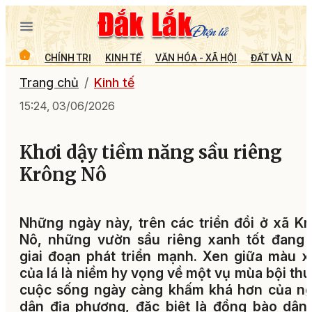
CHÍNH TRỊ
KINH TẾ
VĂN HÓA - XÃ HỘI
ĐẤT VÀ NGƯỜ
Trang chủ
Kinh tế
15:24, 03/06/2026
Khơi dậy tiềm năng sầu riêng
Krông Nô
Những ngày này, trên các triền đồi ở xã K
Nô, những vườn sầu riêng xanh tốt đang 
giai đoạn phát triển mạnh. Xen giữa màu 
của lá là niềm hy vọng về một vụ mùa bội thu
cuộc sống ngày càng khấm khá hơn của ng
dân địa phương, đặc biệt là đồng bào dân