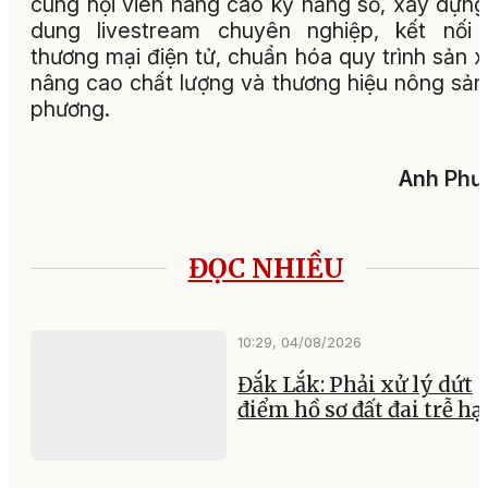
cùng hội viên nâng cao kỹ năng số, xây dựng
dung livestream chuyên nghiệp, kết nối 
thương mại điện tử, chuẩn hóa quy trình sản x
nâng cao chất lượng và thương hiệu nông sản
phương.
Anh Phư
ĐỌC NHIỀU
10:29, 04/08/2026
Đắk Lắk: Phải xử lý dứt
điểm hồ sơ đất đai trễ hạ