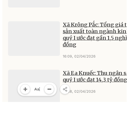
Xã Krông Pắc: Tổng giá tr
sản xuất toàn ngành kinh
quý I ước đạt gần 1,5 nghì
đồng
16:09, 02/04/2026
Xã Ea Knuếc: Thu ngân s
quý I ước đạt 14,3 tỷ đồng
14:58, 02/04/2026
Tập trung quảng bá, nân
tầm thương hiệu sầu riên