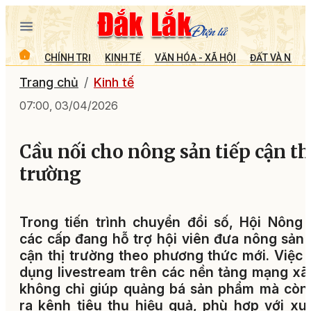
CHÍNH TRỊ
KINH TẾ
VĂN HÓA - XÃ HỘI
ĐẤT VÀ NGƯỜ
Trang chủ
Kinh tế
07:00, 03/04/2026
Cầu nối cho nông sản tiếp cận th
trường
Trong tiến trình chuyển đổi số, Hội Nông
các cấp đang hỗ trợ hội viên đưa nông sản 
cận thị trường theo phương thức mới. Việc
dụng livestream trên các nền tảng mạng xã
không chỉ giúp quảng bá sản phẩm mà còn
ra kênh tiêu thụ hiệu quả, phù hợp với xu