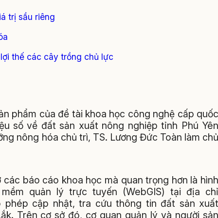
 trị sầu riêng
óa
lợi thế các cây trồng chủ lực
sản phẩm của đề tài khoa học công nghệ cấp quố
iệu số về đất sản xuất nông nghiệp tỉnh Phú Yê
ưỡng nông hóa chủ trì, TS. Lương Đức Toàn làm ch
 ở các báo cáo khoa học mà quan trọng hơn là hìn
 mềm quản lý trực tuyến (WebGIS) tại địa ch
o phép cập nhật, tra cứu thông tin đất sản xuấ
ắk. Trên cơ sở đó, cơ quan quản lý và người sả