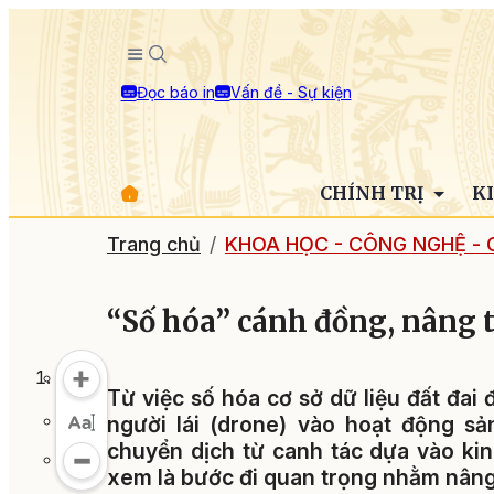
Đọc báo in
Vấn đề - Sự kiện
CHÍNH TRỊ
K
Trang chủ
KHOA HỌC - CÔNG NGHỆ - 
“Số hóa” cánh đồng, nâng 
Từ việc số hóa cơ sở dữ liệu đất đai
người lái (drone) vào hoạt động s
chuyển dịch từ canh tác dựa vào kin
xem là bước đi quan trọng nhằm nâng 