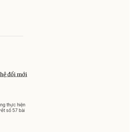
hệ đổi mới
ung thực hiện
yết số 57 bài