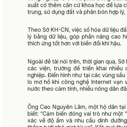
xuất có thêm căn cứ khoa học để lựa c
trung, sử dụng đất và phân bón hợp lý,
Theo Sở KH-CN, việc số hóa dữ liệu đấ
lý bằng dữ liệu, góp phần nâng cao h
thích ứng tốt hơn với biến đổi khí hậu.
Ngoài đề tài nói trên, thời gian qua, S
các viện, trường để triển khai nhiề
nghiệp. Điển hình như tại các vùng sầu 
lo mơ hồ khi công nghệ Internet vạn v
nước theo cảm tính, nhiều nông dân đã
Ông Cao Nguyên Lâm, một hộ dân tại 
biết: “Cảm biến đóng vai trò như một “
xác về độ ẩm và nhu cầu dinh dưỡng đ