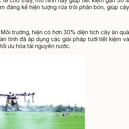
ực tế cho thấy, mô hình này giúp tiết kiệm gần 30
ảm đáng kể hiện tượng rửa trôi phân bón, giúp câ
Môi trường, hiện có hơn 30% diện tích cây ăn qu
àn tỉnh đã áp dụng các giải pháp tưới tiết kiệm v
 tối ưu hóa tài nguyên nước.