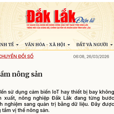
INH TẾ
VĂN HÓA - XÃ HỘI
ĐẤT VÀ NGƯỜI
CHUYỂN ĐỔI SỐ
06:08, 26/03/2026
tầm nông sản
 đến sử dụng cảm biến IoT hay thiết bị bay khôn
ản xuất, nông nghiệp Đắk Lắk đang từng bướ
h nghiệm sang quản trị bằng dữ liệu. Đây đượ
tầm vị thế nông sản.