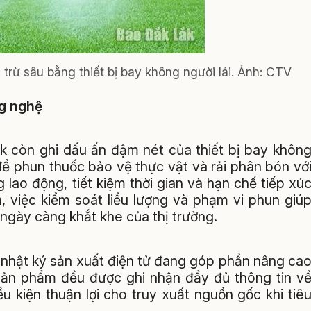
rừ sâu bằng thiết bị bay không người lái.
Ảnh:
CTV
ng nghệ
k còn ghi dấu ấn đậm nét của thiết bị bay khôn
để phun thuốc bảo vệ thực vật và rải phân bón vớ
lao động, tiết kiệm thời gian và hạn chế tiếp xú
n, việc kiểm soát liều lượng và phạm vi phun giú
ngày càng khắt khe của thị trường.
nhật ký sản xuất điện tử đang góp phần nâng ca
 sản phẩm đều được ghi nhận đầy đủ thông tin v
u kiện thuận lợi cho truy xuất nguồn gốc khi tiê