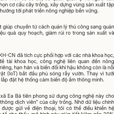
họn cơ cấu cây trồng, xây dựng vùng sản xuất tậ
 hướng tới phát triển nông nghiệp bền vững.
t giúp chuyển từ cách quản lý thủ công sang quả
iệu quả quy hoạch, giảm rủi ro trong sản xuất v
ở KH-CN đã tích cực phối hợp với các nhà khoa học
u đề tài khoa học, công nghệ liên quan đến nôn
riêng, hạn hán và biến đổi khí hậu không còn là nỗ
ật (IoT) bắt đầu phủ sóng rẫy vườn. Thay vì tướ
 lắp đặt hệ thống cảm biến độ ẩm thông minh.
xã Ea Bá tiên phong sử dụng công nghệ này ch
thông dịch viên” của cây trồng. Nhờ dữ liệu chín
ược gửi về điện thoại, tôi có thể điều khiển h