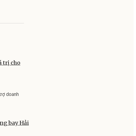
 trị cho
trợ doanh
ng bay Hải