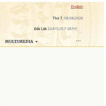
English
Thứ 7
, 08/08/2026
Đắk Lắk
24.8ºC/21.7-26.1ºC
MULTIMEDIA
g
o
D