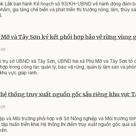
k Lắk ban hành Kế hoạch số 93/KH-UBND về hành động đảm bả
hẩm, gia tăng chế biến và phát triển thị trường nông, lâm, thủy sả
.
 Mỡ và Tây Sơn ký kết phối hợp bảo vệ rừng vùng 
026
ại trụ sở UBND xã Tây Sơn, UBND hai xã Phú Mỡ và Tây Sơn tổ 
hợp trong công tác quản lý, bảo vệ rừng, quản lý lâm sản và phò
 khu vực giáp ranh.
 hệ thống truy xuất nguồn gốc sầu riêng khu vực 
026
p và Môi trường phối hợp với Sở Nông nghiệp và Môi trường tỉn
 tập huấn triển khai Hệ thống thí điểm truy xuất nguồn gốc quả sầu
yên.