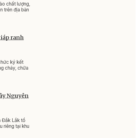
o chất lượng,
n trên địa bàn
giáp ranh
chức ký kết
ng cháy, chữa
Tây Nguyên
h Đắk Lắk tổ
 riêng tại khu