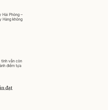
y Hải Phòng –
y Hàng không
 tỉnh vẫn còn
hành điểm tựa
ản đạt