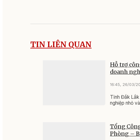
TIN LIÊN QUAN
Hỗ trợ côn
doanh ngh
16:45, 26/03/2
Tỉnh Đắk Lắk 
nghiệp nhỏ và
Tổng Công
Phòng – B