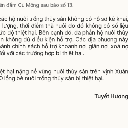
rên đầm Cù Mông sau bão số 13.
các hộ nuôi trồng thủy sản không có hồ sơ kê khai
 lượng, thời điểm thả nuôi do đó không có số liệ
ức độ thiệt hại. Bên cạnh đó, đa phần hộ nuôi thủ
n không đủ điều kiện hỗ trợ. Các địa phương nà
ành chính sách hỗ trợ khoanh nợ, giãn nợ, xoá n
i với các trường hợp bị thiệt hại.
iệt hại nặng nề vùng nuôi thủy sản trên vịnh Xuâ
ồng bè nuôi trồng thủy sản bị thiệt hại.
Tuyết Hươn