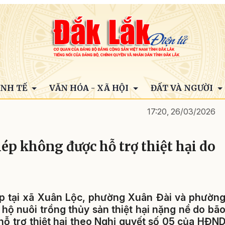
INH TẾ
VĂN HÓA - XÃ HỘI
ĐẤT VÀ NGƯỜI
17:20, 26/03/2026
ép không được hỗ trợ thiệt hại do
ép tại xã Xuân Lộc, phường Xuân Đài và phườn
hộ nuôi trồng thủy sản thiệt hại nặng nề do bã
hỗ trợ thiệt hại theo Nghị quyết số 05 của HĐN