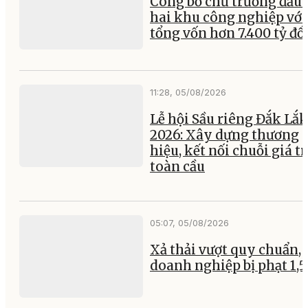
Công bố chủ trương đầu 
hai khu công nghiệp với
tổng vốn hơn 7.400 tỷ đ
11:28, 05/08/2026
Lễ hội Sầu riêng Đắk Lắk
2026: Xây dựng thương
hiệu, kết nối chuỗi giá tr
toàn cầu
05:07, 05/08/2026
Xả thải vượt quy chuẩn, 
doanh nghiệp bị phạt 1,5