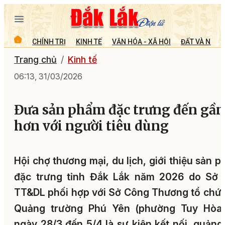
CHÍNH TRỊ
KINH TẾ
VĂN HÓA - XÃ HỘI
ĐẤT VÀ NGƯỜ
Trang chủ
Kinh tế
06:13, 31/03/2026
Đưa sản phẩm đặc trưng đến gần
hơn với người tiêu dùng
Hội chợ thương mại, du lịch, giới thiệu sản 
đặc trưng tỉnh Đắk Lắk năm 2026 do Sở 
TT&DL phối hợp với Sở Công Thương tổ chức
Quảng trường Phú Yên (phường Tuy Hòa)
ngày 28/3 đến 5/4 là sự kiện kết nối, quảng