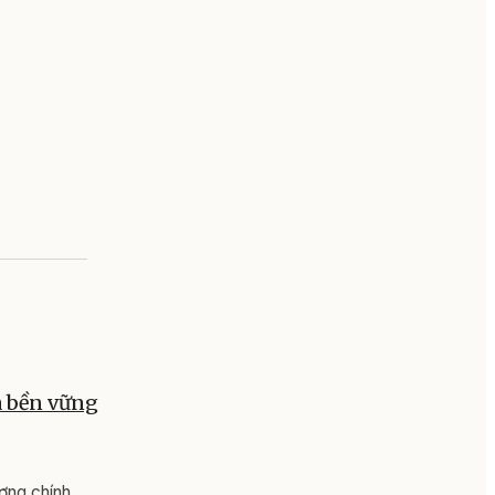
à bền vững
ơng chính