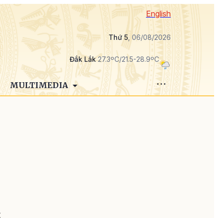
English
Thứ 5
, 06/08/2026
Đắk Lắk
27.3ºC/21.5-28.9ºC
MULTIMEDIA
n
g
t