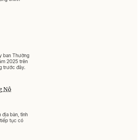
y ban Thường
năm 2025 trên
 trước đây.
ng Nô
địa bàn, tình
tiếp tục có