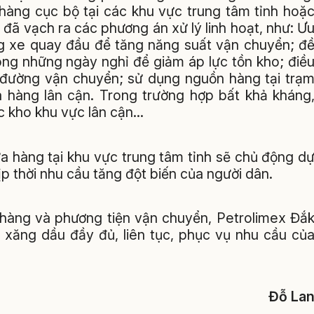
 hàng cục bộ tại các khu vực trung tâm tỉnh hoặ
y đã vạch ra các phương án xử lý linh hoạt, như: Ư
ng xe quay đầu để tăng năng suất vận chuyển; đ
ng những ngày nghỉ để giảm áp lực tồn kho; điề
 đường vận chuyển; sử dụng nguồn hàng tại trạ
a hàng lân cận. Trong trường hợp bất khả kháng
ác kho khu vực lân cận…
ửa hàng tại khu vực trung tâm tỉnh sẽ chủ động d
p thời nhu cầu tăng đột biến của người dân.
 hàng và phương tiện vận chuyển, Petrolimex Đắ
xăng dầu đầy đủ, liên tục, phục vụ nhu cầu củ
Đỗ La