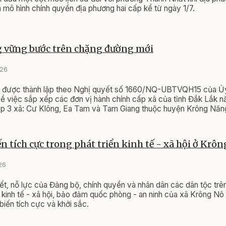
 mô hình chính quyền địa phương hai cấp kể từ ngày 1/7.
 vững bước trên chặng đường mới
026
 được thành lập theo Nghị quyết số 1660/NQ-UBTVQH15 của Ủ
ề việc sắp xếp các đơn vị hành chính cấp xã của tỉnh Đắk Lắk 
ập 3 xã: Cư Klông, Ea Tam và Tam Giang thuộc huyện Krông Năng
n tích cực trong phát triển kinh tế - xã hội ở Krô
26
ết, nỗ lực của Đảng bộ, chính quyền và nhân dân các dân tộc trên 
ển kinh tế - xã hội, bảo đảm quốc phòng - an ninh của xã Krông Nô 
biến tích cực và khởi sắc.