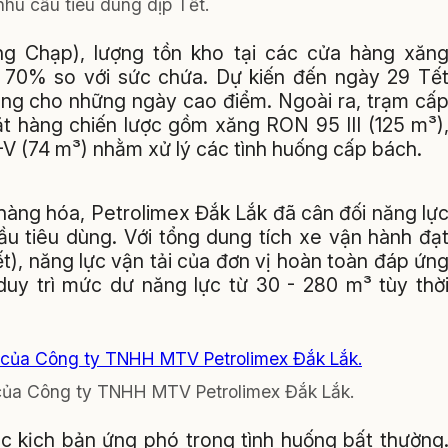
hu cầu tiêu dùng dịp Tết.
ng Chạp), lượng tồn kho tại các cửa hàng xăn
t 70% so với sức chứa. Dự kiến đến ngày 29 Tế
sàng cho những ngày cao điểm. Ngoài ra, trạm cấ
ặt hàng chiến lược gồm xăng RON 95 III (125 m³)
S-V (74 m³) nhằm xử lý các tình huống cấp bách.
 hàng hóa, Petrolimex Đắk Lắk đã cân đối năng lự
ầu tiêu dùng. Với tổng dung tích xe vận hành đạ
ết), năng lực vận tải của đơn vị hoàn toàn đáp ứn
duy trì mức dư năng lực từ 30 - 280 m³ tùy thờ
của Công ty TNHH MTV Petrolimex Đắk Lắk.
c kịch bản ứng phó trong tình huống bất thường