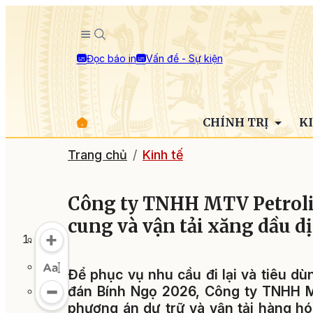
Đọc báo in
Vấn đề - Sự kiện
CHÍNH TRỊ
K
Trang chủ
Kinh tế
Công ty TNHH MTV Petrol
cung và vận tải xăng dầu dị
Để phục vụ nhu cầu đi lại và tiêu d
đán Bính Ngọ 2026, Công ty TNHH 
phương án dự trữ và vận tải hàng hó