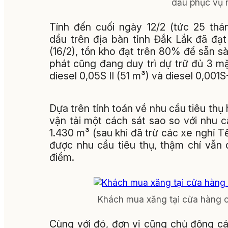
dầu phục vụ n
Tính đến cuối ngày 12/2 (tức 25 thá
dầu trên địa bàn tỉnh Đắk Lắk đã đạ
(16/2), tồn kho đạt trên 80% để sẵn 
phát cũng đang duy trì dự trữ đủ 3 m
diesel 0,05S II (51 m³) và diesel 0,001
Dựa trên tính toán về nhu cầu tiêu thụ
vận tải một cách sát sao so với nhu c
1.430 m³ (sau khi đã trừ các xe nghỉ T
được nhu cầu tiêu thụ, thậm chí vẫn 
điểm.
Khách mua xăng tại cửa hàng 
Cùng với đó, đơn vị cũng chủ động cá