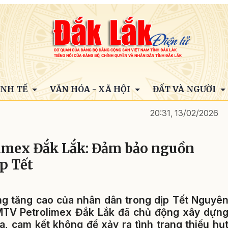
INH TẾ
VĂN HÓA - XÃ HỘI
ĐẤT VÀ NGƯỜI
20:31, 13/02/2026
imex Đắk Lắk: Đảm bảo nguồn
p Tết
ùng tăng cao của nhân dân trong dịp Tết Nguyê
MTV Petrolimex Đắk Lắk đã chủ động xây dựn
a, cam kết không để xảy ra tình trạng thiếu hụ