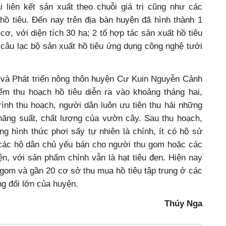
ai liên kết sản xuất theo chuỗi giá trị cũng như các
hồ tiêu. Đến nay trên địa bàn huyện đã hình thành 1
cơ, với diện tích 30 ha; 2 tổ hợp tác sản xuất hồ tiêu
2 câu lạc bộ sản xuất hồ tiêu ứng dụng công nghệ tưới
và Phát triển nông thôn huyện Cư Kuin Nguyễn Cảnh
iểm thu hoạch hồ tiêu diễn ra vào khoảng tháng hai,
ình thu hoạch, người dân luôn ưu tiên thu hái những
ăng suất, chất lượng của vườn cây. Sau thu hoạch,
g hình thức phơi sấy tự nhiên là chính, ít có hộ sử
, các hộ dân chủ yếu bán cho người thu gom hoặc các
n, với sản phẩm chính vẫn là hạt tiêu đen. Hiện nay
gom và gần 20 cơ sở thu mua hồ tiêu tập trung ở các
ng đối lớn của huyện.
Thúy Nga