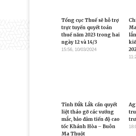
Tổng cục Thuế sẽ hỗ trợ
Ch
trực tuyến quyết toán
Ma
thuế năm 2023 trong hai
lắ
ngày 12 và 14/3
ki
20
15:56, 10/03/2024
11:
Tỉnh Đắk Lắk cần quyết
Ag
liệt tháo gỡ các vướng
tr
mắc, bảo đảm tiến độ cao
tr
tốc Khánh Hòa – Buôn
18:
Ma Thuột