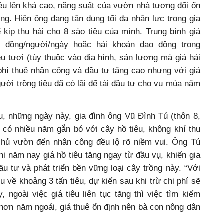
tiêu lên khá cao, năng suất của vườn nhà tương đối ổn
ng. Hiện ông đang tận dụng tối đa nhân lực trong gia
kịp thu hái cho 8 sào tiêu của mình. Trung bình giá
0 đồng/người/ngày hoặc hái khoán dao động trong
êu tươi (tùy thuộc vào địa hình, sản lượng mà giá hái
phí thuê nhân công và đầu tư tăng cao nhưng với giá
ười trồng tiêu đã có lãi để tái đầu tư cho vụ mùa năm
u, những ngày này, gia đình ông Vũ Đình Tú (thôn 8,
 có nhiều năm gắn bó với cây hồ tiêu, không khí thu
chủ vườn đến nhân công đều lộ rõ niềm vui. Ông Tú
 năm nay giá hồ tiêu tăng ngay từ đầu vụ, khiến gia
u tư và phát triển bền vững loại cây trồng này. “Với
thu về khoảng 3 tấn tiêu, dự kiến sau khi trừ chi phí sẽ
, ngoài việc giá tiêu liên tục tăng thì việc tìm kiếm
hơn năm ngoái, giá thuê ổn định nên bà con nông dân