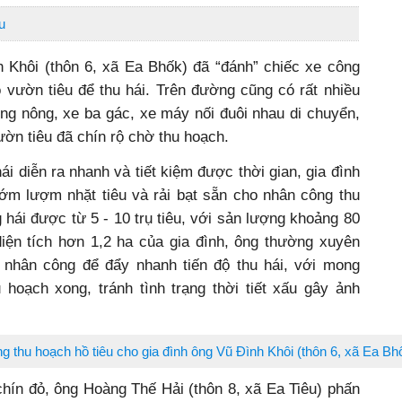
u
Khôi (thôn 6, xã Ea Bhốk) đã “đánh” chiếc xe công
 vườn tiêu để thu hái. Trên đường cũng có rất nhiều
ng nông, xe ba gác, xe máy nối đuôi nhau di chuyển,
ườn tiêu đã chín rộ chờ thu hoạch.
ái diễn ra nhanh và tiết kiệm được thời gian, gia đình
sớm lượm nhặt tiêu và rải bạt sẵn cho nhân công thu
 hái được từ 5 - 10 trụ tiêu, với sản lượng khoảng 80
 diện tích hơn 1,2 ha của gia đình, ông thường xuyên
 nhân công để đẩy nhanh tiến độ thu hái, với mong
hoạch xong, tránh tình trạng thời tiết xấu gây ảnh
 thu hoạch hồ tiêu cho gia đình ông Vũ Đình Khôi (thôn 6, xã Ea Bh
chín đỏ, ông Hoàng Thế Hải (thôn 8, xã Ea Tiêu) phấn