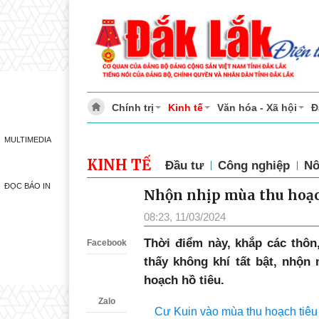
Chính trị
Kinh tế
Văn hóa - Xã hội
Đ
MULTIMEDIA
KINH TẾ
Đầu tư
Công nghiệp
Nô
ĐỌC BÁO IN
Nhộn nhịp mùa thu hoạc
Zalo
08:23, 11/03/2024
T
hời điểm này, khắp các thôn
Facebook
thấy không khí tất bật, nhộn
hoạch hồ tiêu.
Zalo
Cư Kuin vào mùa thu hoạch tiêu