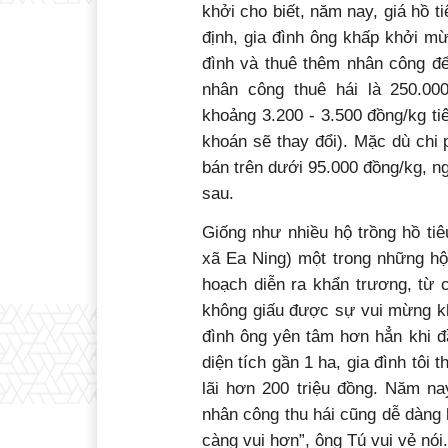
khởi cho biết, năm nay, giá hồ 
định, gia đình ông khấp khởi mừ
đình và thuê thêm nhân công để 
nhân công thuê hái là 250.00
khoảng 3.200 - 3.500 đồng/kg ti
khoán sẽ thay đổi). Mặc dù chi 
bán trên dưới 95.000 đồng/kg, ng
sau.
Giống như nhiều hộ trồng hồ tiê
xã Ea Ning) một trong những hộ
hoạch diễn ra khẩn trương, từ 
không giấu được sự vui mừng khi
đình ông yên tâm hơn hẳn khi đầ
diện tích gần 1 ha, gia đình tôi 
lãi hơn 200 triệu đồng. Năm nay
nhân công thu hái cũng dễ dàng 
càng vui hơn”, ông Tú vui vẻ nói.