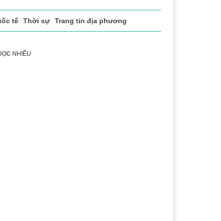
ốc tế
Thời sự
Trang tin địa phương
 ĐỌC NHIỀU
 vụ
Thị trường
Du lịch