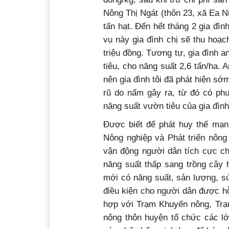
Nông Thị Ngát (thôn 23, xã Ea N
tấn hạt. Đến hết tháng 2 gia đìn
vụ này gia đình chị sẽ thu hoạch
triệu đồng. Tương tự, gia đình 
tiêu, cho năng suất 2,6 tấn/ha.
nên gia đình tôi đã phát hiện sớ
rũ do nấm gây ra, từ đó có ph
năng suất vườn tiêu của gia đình
Được biết để phát huy thế mạnh,
Nông nghiệp và Phát triển nông
vận động người dân tích cực ch
năng suất thấp sang trồng cây h
mới có năng suất, sản lượng, sứ
điều kiện cho người dân được h
hợp với Trạm Khuyến nông, Trạm
nông thôn huyện tổ chức các lớ