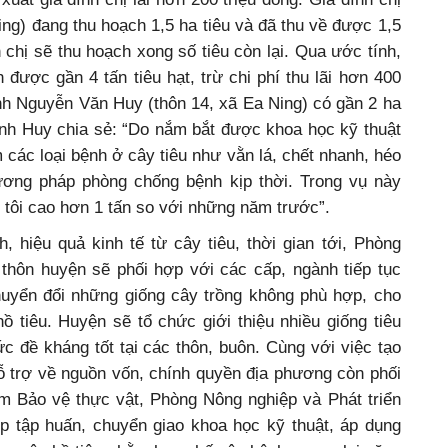
ing) đang thu hoạch 1,5 ha tiêu và đã thu về được 1,5
h chị sẽ thu hoạch xong số tiêu còn lại. Qua ước tính,
 được gần 4 tấn tiêu hạt, trừ chi phí thu lãi hơn 400
anh Nguyễn Văn Huy (thôn 14, xã Ea Ning) có gần 2 ha
 Anh Huy chia sẻ: “Do nắm bắt được khoa học kỹ thuật
m các loại bệnh ở cây tiêu như vằn lá, chết nhanh, héo
ương pháp phòng chống bệnh kịp thời. Trong vụ này
 tôi cao hơn 1 tấn so với những năm trước”.
 hiệu quả kinh tế từ cây tiêu, thời gian tới, Phòng
 thôn huyện sẽ phối hợp với các cấp, ngành tiếp tục
uyển đổi những giống cây trồng không phù hợp, cho
ồ tiêu. Huyện sẽ tổ chức giới thiệu nhiều giống tiêu
c đề kháng tốt tại các thôn, buôn. Cùng với việc tạo
ỗ trợ về nguồn vốn, chính quyền địa phương còn phối
 Bảo vệ thực vật, Phòng Nông nghiệp và Phát triển
p tập huấn, chuyển giao khoa học kỹ thuật, áp dụng