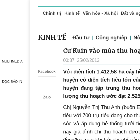
Chính trị
Kinh tế
Văn hóa - Xã hội
Đất và n
Doanh nghiệp giới thiệu
Phóng sự - Ký sự
Đ
KINH TẾ
Đầu tư
Công nghiệp
Nô
Cư Kuin vào mùa thu hoạ
Zalo
09:37, 25/02/2013
MULTIMEDIA
Với diện tích 1.412,58 ha cây 
Facebook
huyện có diện tích tiêu lớn củ
ĐỌC BÁO IN
huyện đang tập trung thu hoạ
lượng thu hoạch ước đạt 2.525
Zalo
Chị Nguyễn Thị Thu Anh (buôn Ea
tiêu với 700 trụ tiêu đang cho 
sóc và áp dụng hệ thống tưới ti
nay gia đình chị thu hoạch được
đồng/kg, sau khi trừ chi phí sản 