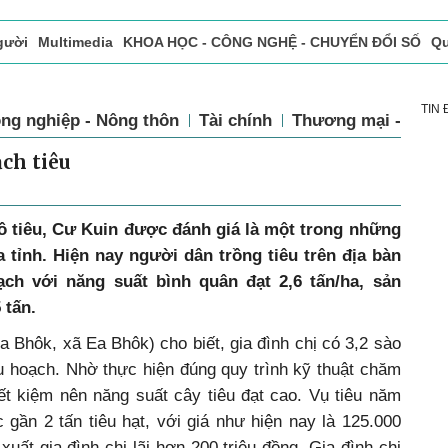
gười
Multimedia
KHOA HỌC - CÔNG NGHỆ - CHUYỂN ĐỔI SỐ
Qu
ọc báo in
Tòa soạn - Bạn đọc
Vấn Đề Bạn Đọc Quan Tâm
TIN
ng nghiệp - Nông thôn
Tài chính
Thương mại - Dịch
ch tiêu
hồ tiêu, Cư Kuin được đánh giá là một trong những
a tỉnh. Hiện nay người dân trồng tiêu trên địa bàn
ch với năng suất bình quân đạt 2,6 tấn/ha, sản
 tấn.
 Bhôk, xã Ea Bhôk) cho biết, gia đình chị có 3,2 sào
thu hoạch. Nhờ thực hiện đúng quy trình kỹ thuật chăm
ết kiệm nên năng suất cây tiêu đạt cao. Vụ tiêu năm
 gần 2 tấn tiêu hạt, với giá như hiện nay là 125.000
xuất gia đình chị lãi hơn 200 triệu đồng. Gia đình chị