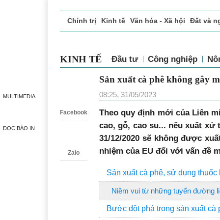
Chính trị
Kinh tế
Văn hóa - Xã hội
Đất và n
Doanh nghiệp giới thiệu
Phóng sự - Ký sự
Đ
KINH TẾ
Đầu tư
Công nghiệp
Nô
Sản xuất cà phê không gây mấ
Zalo
08:25, 31/05/2023
MULTIMEDIA
Theo quy định mới của Liên m
Facebook
cao, gỗ, cao su... nếu xuất xứ
ĐỌC BÁO IN
31/12/2020 sẽ không được xuất
nhiệm của EU đối với vấn đề m
Zalo
Sản xuất cà phê, sử dụng thuốc 
Niềm vui từ những tuyến đường l
Bước đột phá trong sản xuất cà