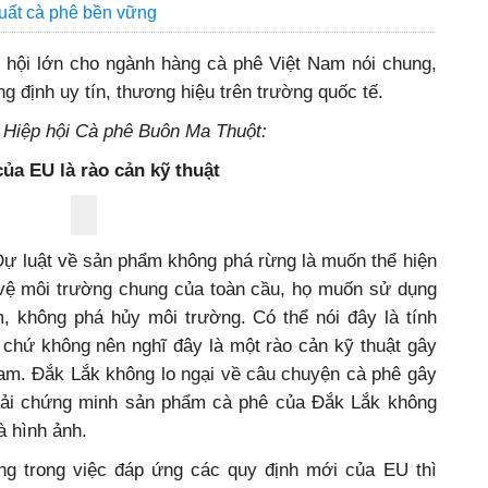
xuất cà phê bền vững
ơ hội lớn cho ngành hàng cà phê Việt Nam nói chung,
ng định uy tín, thương hiệu trên trường quốc tế.
h Hiệp hội Cà phê Buôn Ma Thuột:
a EU là rào cản kỹ thuật
Dự luật về sản phẩm không phá rừng là muốn thể hiện
 vệ môi trường chung của toàn cầu, họ muốn sử dụng
 không phá hủy môi trường. Có thể nói đây là tính
 chứ không nên nghĩ đây là một rào cản kỹ thuật gây
Nam. Đắk Lắk không lo ngại về câu chuyện cà phê gây
phải chứng minh sản phẩm cà phê của Đắk Lắk không
à hình ảnh.
g trong việc đáp ứng các quy định mới của EU thì