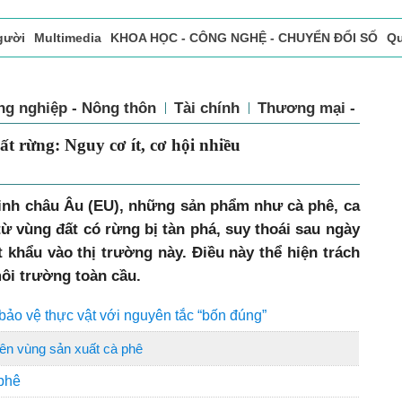
gười
Multimedia
KHOA HỌC - CÔNG NGHỆ - CHUYỂN ĐỔI SỐ
Qu
ọc báo in
Tòa soạn - Bạn đọc
Vấn Đề Bạn Đọc Quan Tâm
ng nghiệp - Nông thôn
Tài chính
Thương mại - Dịch 
t rừng: Nguy cơ ít, cơ hội nhiều
inh châu Âu (EU), những sản phẩm như cà phê, ca
 từ vùng đất có rừng bị tàn phá, suy thoái sau ngày
 khẩu vào thị trường này. Điều này thể hiện trách
ôi trường toàn cầu.
bảo vệ thực vật với nguyên tắc “bốn đúng”
iên vùng sản xuất cà phê
 phê