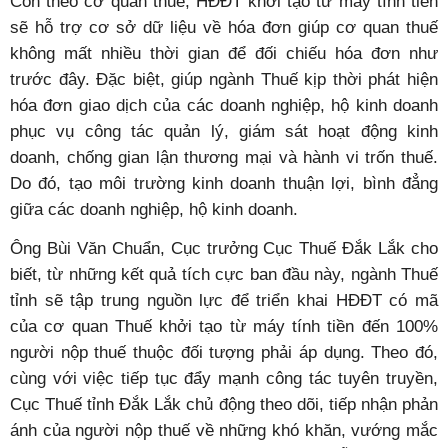
Còn theo cơ quan thuế, HĐĐT khởi tạo từ máy tính tiền
sẽ hỗ trợ cơ sở dữ liệu về hóa đơn giúp cơ quan thuế
không mất nhiều thời gian để đối chiếu hóa đơn như
trước đây. Đặc biệt, giúp ngành Thuế kịp thời phát hiện
hóa đơn giao dịch của các doanh nghiệp, hộ kinh doanh
phục vụ công tác quản lý, giám sát hoạt động kinh
doanh, chống gian lận thương mại và hành vi trốn thuế.
Do đó, tạo môi trường kinh doanh thuận lợi, bình đẳng
giữa các doanh nghiệp, hộ kinh doanh.
Ông Bùi Văn Chuẩn, Cục trưởng Cục Thuế Đắk Lắk cho
biết, từ những kết quả tích cực ban đầu này, ngành Thuế
tỉnh sẽ tập trung nguồn lực để triển khai HĐĐT có mã
của cơ quan Thuế khởi tạo từ máy tính tiền đến 100%
người nộp thuế thuộc đối tượng phải áp dụng. Theo đó,
cùng với việc tiếp tục đẩy mạnh công tác tuyên truyền,
Cục Thuế tỉnh Đắk Lắk chủ động theo dõi, tiếp nhận phản
ánh của người nộp thuế về những khó khăn, vướng mắc