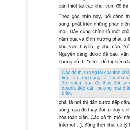
cần thiết tại các khu, cụm đô th
Theo góc nhìn này, bối cảnh t
sung, phát triển những phần diện
mại. Đây cũng chính là một phầ
năm qua và định hướng phát tri
khu vực huyện lỵ phụ cận. Yê
Nguyên càng được đề cao, vấn đ
những đô thị “nén”, đô thị hiện đạ
Các đô thị tương lai của tỉnh phả
tiếp cận, ứng dụng các thành qu
đời sống, qua đó thay đổi tư 
doanh, tiếp cận thương mại điệ
diện.
phải là nơi thị dân được tiếp cậ
sống, qua đó thay đổi tư duy sin
hóa toàn diện. Các đô thị mới nà
Internet…), đồng thời phải có tỷ