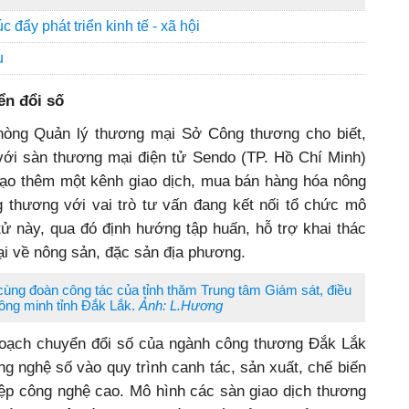
 đẩy phát triển kinh tế - xã hội
u
ển đổi số
hòng Quản lý thương mại Sở Công thương cho biết,
với sàn thương mại điện tử Sendo (TP. Hồ Chí Minh)
 tạo thêm một kênh giao dịch, mua bán hàng hóa nông
 thương với vai trò tư vấn đang kết nối tổ chức mô
tử này, qua đó định hướng tập huấn, hỗ trợ khai thác
i về nông sản, đặc sản địa phương.
cùng đoàn công tác của tỉnh thăm Trung tâm Giám sát, điều
hông minh tỉnh Đắk Lắk.
Ảnh: L.Hương
hoạch chuyển đổi số của ngành công thương Đắk Lắk
 nghệ số vào quy trình canh tác, sản xuất, chế biến
hiệp công nghệ cao. Mô hình các sàn giao dịch thương