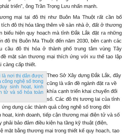
ị phát triển”, ông Trần Trọng Lưu nhấn mạnh.
hương mại tại đô thị như Buôn Ma Thuột rất cần bổ
 tích đô thị hóa tăng thêm về sàn nhà ở, đất ở thương
n biểu hiện quy hoạch mà tỉnh Đắk Lắk đặt ra những
ển đô thị Buôn Ma Thuột đến năm 2030, bên cạnh các
u cầu đô thị hóa ở thành phố trung tâm vùng Tây
ề mặt sàn thương mại thích ứng với xu thế tạo lập
i càng cấp thiết.
Theo Sở Xây dựng Đắk Lắk, đây
i là nơi thị dân được
ả công nghệ số trong
cũng là vấn đề ngành đặt ra về
duy sinh hoạt, kinh
khía cạnh triển khai chuyển đổi
n tử và số hóa toàn
số. Các đô thị tương lai của tỉnh
n, ứng dụng các thành quả công nghệ số trong đời
h hoạt, kinh doanh, tiếp cận thương mại điện tử và số
y phải bảo đảm điều kiện hạ tầng kỹ thuật (điện,
 lệ mặt bằng thương mại trong thiết kế quy hoạch, tạo