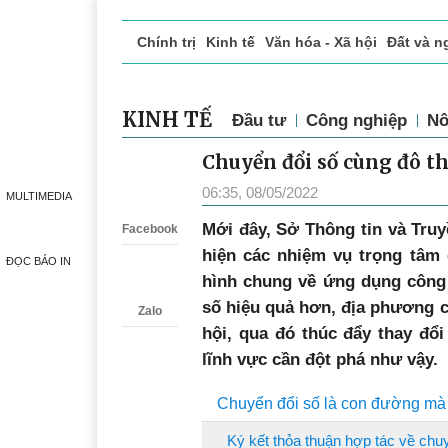
Chính trị
Kinh tế
Văn hóa - Xã hội
Đất và n
Doanh nghiệp giới thiệu
Phóng sự - Ký sự
Đ
KINH TẾ
Đầu tư
Công nghiệp
Nô
Chuyển đổi số cùng đô t
Zalo
06:35, 08/05/2022
MULTIMEDIA
Mới đây, Sở Thông tin và Truy
Facebook
hiện các nhiệm vụ trọng tâm 
ĐỌC BÁO IN
hình chung về ứng dụng công 
số hiệu quả hơn, địa phương c
Zalo
hội, qua đó thúc đẩy thay đổi
lĩnh vực cần đột phá như vậy.
Chuyển đổi số là con đường mà b
Ký kết thỏa thuận hợp tác về chuy