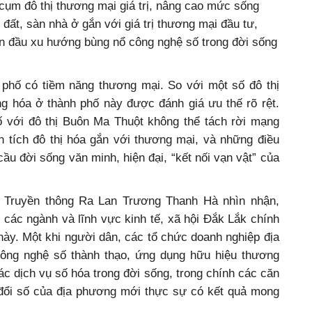
 cụm đô thị thương mại giá trị, nâng cao mức sống
đất, sàn nhà ở gắn với giá trị thương mại đầu tư,
ón đầu xu hướng bùng nổ công nghệ số trong đời sống
 phố có tiềm năng thương mại. So với một số đô thị
g hóa ở thành phố này được đánh giá ưu thế rõ rệt.
 với đô thị Buôn Ma Thuột không thể tách rời mạng
n tích đô thị hóa gắn với thương mại, và những điều
cầu đời sống văn minh, hiện đại, “kết nối vạn vật” của
 Truyền thông Ra Lan Trương Thanh Hà nhìn nhận,
 các ngành và lĩnh vực kinh tế, xã hội Đắk Lắk chính
 này. Một khi người dân, các tổ chức doanh nghiệp địa
ông nghệ số thành thạo, ứng dụng hữu hiệu thương
các dịch vụ số hóa trong đời sống, trong chính các căn
 đổi số của địa phương mới thực sự có kết quả mong