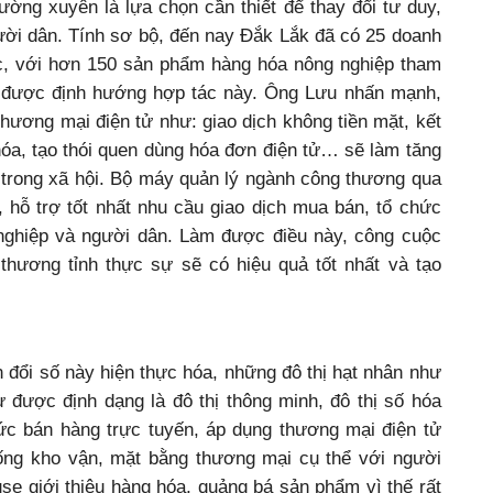
ường xuyên là lựa chọn cần thiết để thay đổi tư duy,
ười dân. Tính sơ bộ, đến nay Đắk Lắk đã có 25 doanh
ác, với hơn 150 sản phẩm hàng hóa nông nghiệp tham
ử được định hướng hợp tác này. Ông Lưu nhấn mạnh,
hương mại điện tử như: giao dịch không tiền mặt, kết
 hóa, tạo thói quen dùng hóa đơn điện tử… sẽ làm tăng
 trong xã hội. Bộ máy quản lý ngành công thương qua
ý, hỗ trợ tốt nhất nhu cầu giao dịch mua bán, tổ chức
nghiệp và người dân. Làm được điều này, công cuộc
thương tỉnh thực sự sẽ có hiệu quả tốt nhất và tạo
n đổi số này hiện thực hóa, những đô thị hạt nhân như
 được định dạng là đô thị thông minh, đô thị số hóa
hức bán hàng trực tuyến, áp dụng thương mại điện tử
ống kho vận, mặt bằng thương mại cụ thể với người
 giới thiệu hàng hóa, quảng bá sản phẩm vì thế rất