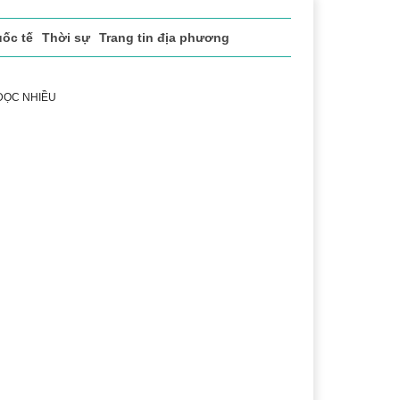
ốc tế
Thời sự
Trang tin địa phương
 ĐỌC NHIỀU
 vụ
Thị trường
Du lịch