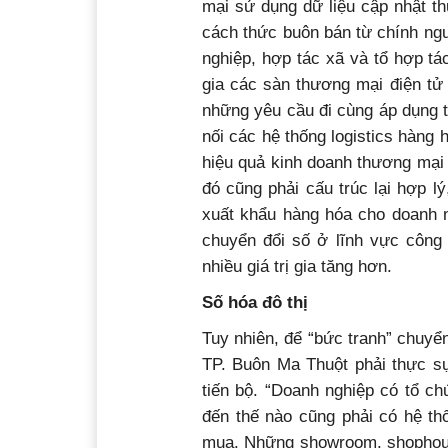
mại sử dụng dữ liệu cập nhật th
cách thức buôn bán từ chính ng
nghiệp, hợp tác xã và tổ hợp t
gia các sàn thương mại điện t
những yêu cầu đi cùng áp dụng t
nối các hệ thống logistics hàng
hiệu quả kinh doanh thương mại
đó cũng phải cấu trúc lại hợp l
xuất khẩu hàng hóa cho doanh 
chuyển đổi số ở lĩnh vực công 
nhiều giá trị gia tăng hơn.
Số hóa đô thị
Tuy nhiên, để “bức tranh” chuyể
TP. Buôn Ma Thuột phải thực sự
tiến bộ. “Doanh nghiệp có tổ c
đến thế nào cũng phải có hệ th
mua. Những showroom, shophouse