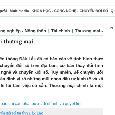
gười
Multimedia
KHOA HỌC - CÔNG NGHỆ - CHUYỂN ĐỔI SỐ
Qu
ọc báo in
Tòa soạn - Bạn đọc
Vấn Đề Bạn Đọc Quan Tâm
TIN
ng nghiệp - Nông thôn
Tài chính
Thương mại - Dịch
hị thương mại
ền thông Đắk Lắk đã có báo cáo về tình hình thực
chuyển đổi số trên địa bàn, cơ bản thay đổi tình
nghệ và chuyển đổi số. Tuy nhiên, để chuyển đổi
ần định vị rõ những mũi nhọn đầu tư kinh tế và xã
 lề lối làm việc có sẵn. Thương mại chính là một
áo chí cần phải bước đi nhanh và quyết liệt
ển đổi số tại tỉnh Đắk Lắk