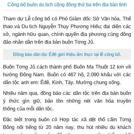
Công bố buôn du lịch cộng đồng thứ ba trên địa bàn tỉnh
Tham dự Lễ công bố có Phó Giám đốc Sở Văn hóa, Thể
thao và Du lịch Nguyễn Thụy Phương Hiếu; đại diện các
sở, ngành hữu quan, chính quyền địa phương cùng đông
đảo nhân dân trên địa bàn buôn Tơng Jǔ.
Đồng bào dân tộc Êđê giới thiệu ẩm thực tại lễ công bố.
Buôn Tơng Jǔ cách thành phố Buôn Ma Thuột 12 km về
hướng Đông Nam. Buôn có 467 hộ, 2.090 khẩu với các
dân tộc anh em: Êđê, Kinh, Tày, Mường chung sống.
Nhiều năm qua, đồng bào các dân tộc trên địa bàn buôn
ý thức gìn giữ, bảo tồn những nét văn hóa truyền
thống của mỗi dân tộc.
Đặc biệt trong buôn có Hợp tác xã dệt thổ cẩm Tơng
Bông nổi tiếng từ 20 năm nay, thu hút nhiều du khách