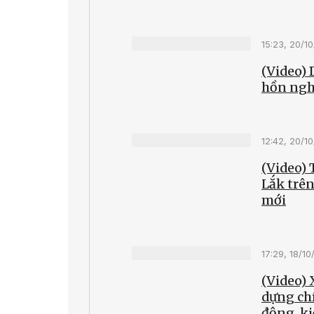
15:23, 20/1
(Video) 
hồn ngh
12:42, 20/1
(Video)
Lắk trên
mới
17:29, 18/1
(Video) 
dựng ch
động, ki