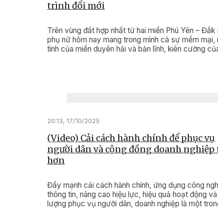
trình đổi mới
Trên vùng đất hợp nhất từ hai miền Phú Yên – Đắk 
phụ nữ hôm nay mang trong mình cả sự mềm mại, 
tình của miền duyên hải và bản lĩnh, kiên cường củ
ngàn Tây Nguyên. Sự hòa quyện ấy tạo nên bản s
riêng – vừa truyền thống, vừa hiện đại; vừa giàu tìn
người, vừa tràn đầy khát vọng đổi mới.
20:13, 17/10/2025
(Video) Cải cách hành chính để phục vụ
người dân và cộng đồng doanh nghiệp 
hơn
Đẩy mạnh cải cách hành chính, ứng dụng công ng
thông tin, nâng cao hiệu lực, hiệu quả hoạt động và
lượng phục vụ người dân, doanh nghiệp là một tron
những nhiệm vụ quan trọng, được Ban Quản lý Khu