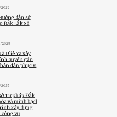
0/2025
 Hướng dẫn sử
p Đắk Lắk Số
0/2025
Xã Dliê Ya xây
ính quyền gần
nhân dân phục vụ
0/2025
 Sở Tư pháp Đắk
hóa và minh bạch
trình xây dựng
n công vụ