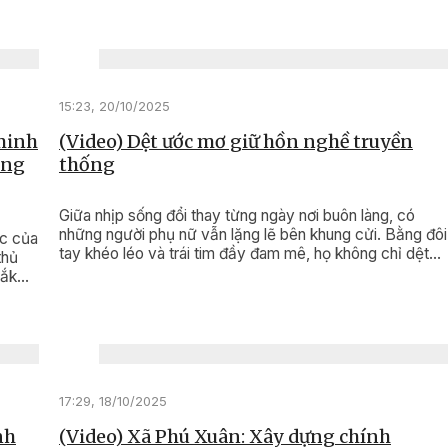
nghiệp, hiện đại, thân thiện, gần gũi với nhân dân.
15:23, 20/10/2025
 minh
(Video) Dệt ước mơ giữ hồn nghề truyền
ông
thống
Giữa nhịp sống đổi thay từng ngày nơi buôn làng, có
những người phụ nữ vẫn lặng lẽ bên khung cửi. Bằng đôi
ức của
tay khéo léo và trái tim đầy đam mê, họ không chỉ dệt
thủ
nên những tấm vải thổ cẩm rực rỡ, mà còn dệt nên cả
Đắk
ước mơ, nghị lực và gìn giữ hồn cốt văn hóa của dân tộc
mình.
17:29, 18/10/2025
nh
(Video) Xã Phú Xuân: Xây dựng chính