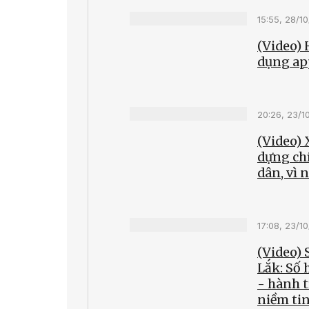
15:55, 28/1
(Video)
dụng ap
20:26, 23/1
(Video) 
dựng ch
dân, vì 
17:08, 23/1
(Video)
Lắk: Số 
- hành 
niềm ti