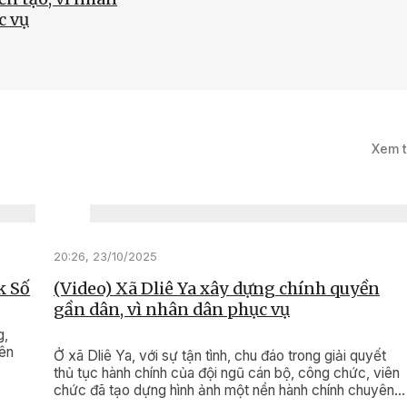
c vụ
0/2025
Cải cách hành
 phục vụ người
Xem 
cộng đồng doanh
tốt hơn
20:26, 23/10/2025
k Số
(Video) Xã Dliê Ya xây dựng chính quyền
gần dân, vì nhân dân phục vụ
g,
rên
Ở xã Dliê Ya, với sự tận tình, chu đáo trong giải quyết
thủ tục hành chính của đội ngũ cán bộ, công chức, viên
chức đã tạo dựng hình ảnh một nền hành chính chuyên