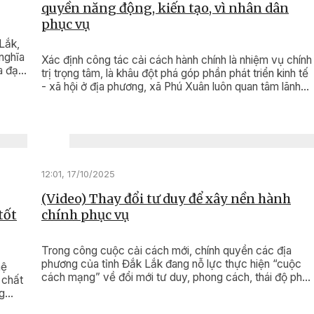
quyền năng động, kiến tạo, vì nhân dân
phục vụ
Lắk,
nghĩa
Xác định công tác cải cách hành chính là nhiệm vụ chính
a đại
trị trọng tâm, là khâu đột phá góp phần phát triển kinh tế
ắc
- xã hội ở địa phương, xã Phú Xuân luôn quan tâm lãnh
h
đạo, tổ chức thực hiện.
12:01, 17/10/2025
(Video) Thay đổi tư duy để xây nền hành
tốt
chính phục vụ
Trong công cuộc cải cách mới, chính quyền các địa
phương của tỉnh Đắk Lắk đang nỗ lực thực hiện “cuộc
hệ
cách mạng” về đổi mới tư duy, phong cách, thái độ phụ
 chất
vụ, hướng đến sự hài lòng của người dân.
g
 kinh