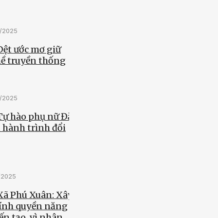
0/2025
Dệt ước mơ giữ
ề truyền thống
0/2025
 Tự hào phụ nữ Đắk
 hành trình đổi
0/2025
Xã Phú Xuân: Xây
ính quyền năng
ến tạo, vì nhân