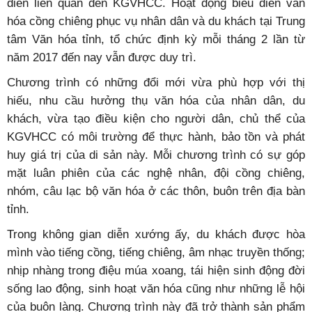
diễn liên quan đến KGVHCC. Hoạt động biểu diễn văn
hóa cồng chiêng phục vụ nhân dân và du khách tại Trung
tâm Văn hóa tỉnh, tổ chức định kỳ mỗi tháng 2 lần từ
năm 2017 đến nay vẫn được duy trì.
Chương trình có những đổi mới vừa phù hợp với thị
hiếu, nhu cầu hưởng thụ văn hóa của nhân dân, du
khách, vừa tạo điều kiện cho người dân, chủ thể của
KGVHCC có môi trường để thực hành, bảo tồn và phát
huy giá trị của di sản này. Mỗi chương trình có sự góp
mặt luân phiên của các nghệ nhân, đội cồng chiêng,
nhóm, câu lạc bộ văn hóa ở các thôn, buôn trên địa bàn
tỉnh.
Trong không gian diễn xướng ấy, du khách được hòa
mình vào tiếng cồng, tiếng chiêng, âm nhạc truyền thống;
nhịp nhàng trong điệu múa xoang, tái hiện sinh động đời
sống lao động, sinh hoạt văn hóa cũng như những lễ hội
của buôn làng. Chương trình này đã trở thành sản phẩm