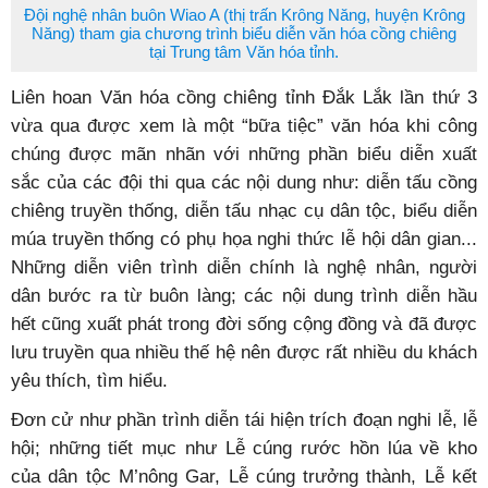
Đội nghệ nhân buôn Wiao A (thị trấn Krông Năng, huyện Krông
Năng) tham gia chương trình biểu diễn văn hóa cồng chiêng
tại Trung tâm Văn hóa tỉnh.
Liên hoan Văn hóa cồng chiêng tỉnh Đắk Lắk lần thứ 3
vừa qua được xem là một “bữa tiệc” văn hóa khi công
chúng được mãn nhãn với những phần biểu diễn xuất
sắc của các đội thi qua các nội dung như: diễn tấu cồng
chiêng truyền thống, diễn tấu nhạc cụ dân tộc, biểu diễn
múa truyền thống có phụ họa nghi thức lễ hội dân gian...
Những diễn viên trình diễn chính là nghệ nhân, người
dân bước ra từ buôn làng; các nội dung trình diễn hầu
hết cũng xuất phát trong đời sống cộng đồng và đã được
lưu truyền qua nhiều thế hệ nên được rất nhiều du khách
yêu thích, tìm hiểu.
Đơn cử như phần trình diễn tái hiện trích đoạn nghi lễ, lễ
hội; những tiết mục như Lễ cúng rước hồn lúa về kho
của dân tộc M’nông Gar, Lễ cúng trưởng thành, Lễ kết