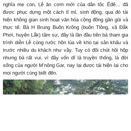
nghĩa mẹ con, Lễ ăn cơm mới của dân tộc Êđê… đã
được phục dựng một cách tỉ mỉ, sinh động, qua đó tái
hiện không gian sinh hoạt văn hóa cộng đồng gần gũi và
thực tế. Bà H Brung Buôn Krông (buôn Tlông, xã Đắk
Phơi, huyện Lắk) tâm sự, đây là lần đầu tiên bà tham gia
trình diễn Lễ cúng rước hồn lúa về kho tại sân khấu và
trước nhiều du khách như vậy. Tuy có đôi chút hồi hộp
nhưng bà rất vui, vì đây vốn dĩ là truyền thống, là đời
sống của người M’nông Gar, nay lại được tái hiện lại cho
mọi người cùng biết đến.