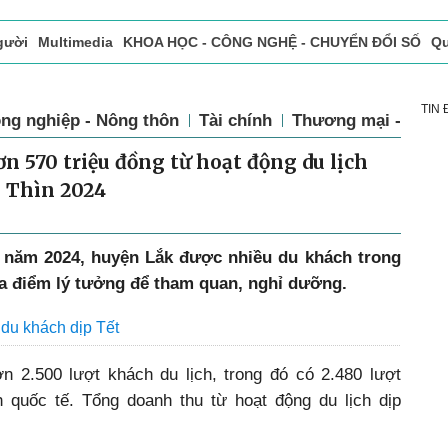
gười
Multimedia
KHOA HỌC - CÔNG NGHỆ - CHUYỂN ĐỔI SỐ
Qu
ọc báo in
Tòa soạn - Bạn đọc
Vấn Đề Bạn Đọc Quan Tâm
TIN
ng nghiệp - Nông thôn
Tài chính
Thương mại - Dịch
 570 triệu đồng từ hoạt động du lịch
 Thìn 2024
 năm 2024, huyện Lắk được nhiều du khách trong
a điểm lý tưởng để tham quan, nghỉ dưỡng.
du khách dịp Tết
 2.500 lượt khách du lịch, trong đó có 2.480 lượt
 quốc tế. Tổng doanh thu từ hoạt động du lịch dịp