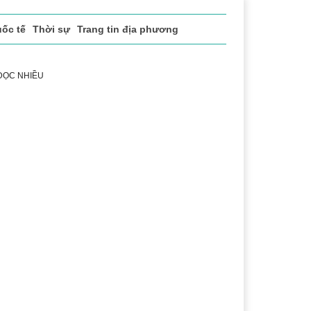
ốc tế
Thời sự
Trang tin địa phương
 ĐỌC NHIỀU
 vụ
Thị trường
Du lịch