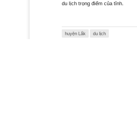
du lịch trọng điểm của tỉnh.
huyện Lắk
du lịch
Ý kiến bạn đọc
Xem thêm