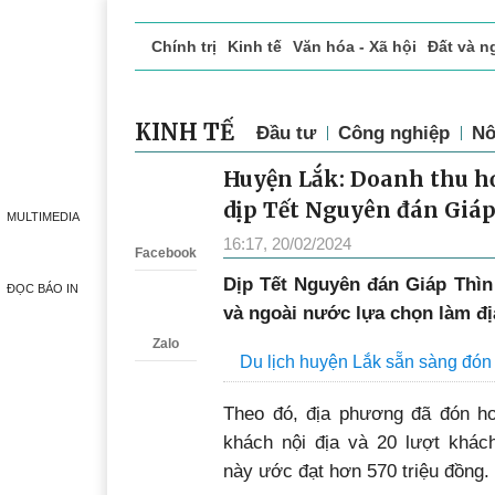
Chính trị
Kinh tế
Văn hóa - Xã hội
Đất và n
Doanh nghiệp giới thiệu
Phóng sự - Ký sự
Đ
KINH TẾ
Đầu tư
Công nghiệp
Nô
Huyện Lắk: Doanh thu hơn
Zalo
dịp Tết Nguyên đán Giáp
MULTIMEDIA
16:17, 20/02/2024
Facebook
Dịp Tết Nguyên đán Giáp Thìn
ĐỌC BÁO IN
và ngoài nước lựa chọn làm đị
Zalo
Du lịch huyện Lắk sẵn sàng đón 
Theo đó, địa phương đã đón hơn
khách nội địa và 20 lượt khách
này ước đạt hơn 570 triệu đồng.