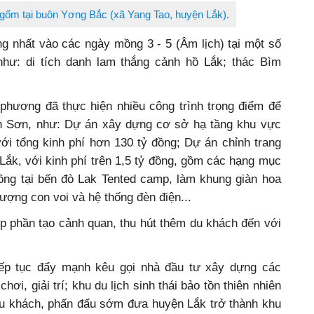
gốm tại buôn Yơng Bắc (xã Yang Tao, huyện Lắk).
ng nhất vào các ngày mồng 3 - 5 (Âm lịch)
tại một số
như: di tích danh lam thắng cảnh hồ Lắk; thác Bìm
 phương đã thực hiện nhiều công trình trọng điểm để
 Liên Sơn, như: Dự án xây dựng cơ sở hạ tầng khu vực
với tổng kinh phí hơn 130 tỷ đồng; Dự án chỉnh trang
 Lắk, với kinh phí trên 1,5 tỷ đồng, gồm các hạng mục
ng tại bến đò Lak Tented camp, làm khung giàn hoa
ợng con voi và hệ thống đèn điện...
p phần tạo cảnh quan, thu hút thêm du khách đến với
tiếp tục đẩy mạnh kêu gọi nhà đầu tư xây dựng các
ơi, giải trí; khu du lịch sinh thái bảo tồn thiên nhiên
t du khách, phấn đấu sớm đưa huyện Lắk trở thành khu