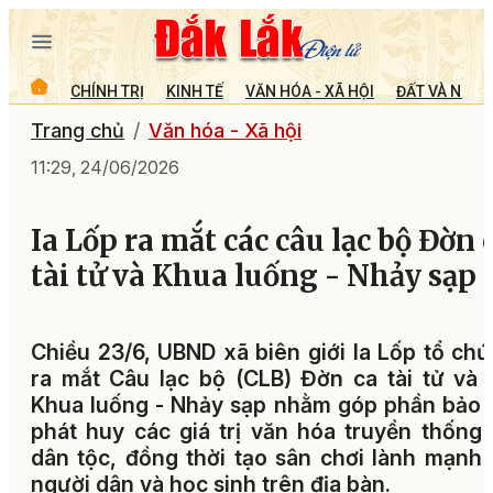
CHÍNH TRỊ
KINH TẾ
VĂN HÓA - XÃ HỘI
ĐẤT VÀ NGƯỜ
Trang chủ
Văn hóa - Xã hội
11:29, 24/06/2026
Ia Lốp ra mắt các câu lạc bộ Đờn 
tài tử và Khua luống - Nhảy sạp
Chiều 23/6, UBND xã biên giới Ia Lốp tổ chứ
ra mắt Câu lạc bộ (CLB) Đờn ca tài tử và
Khua luống - Nhảy sạp nhằm góp phần bảo 
phát huy các giá trị văn hóa truyền thống
dân tộc, đồng thời tạo sân chơi lành mạnh
người dân và học sinh trên địa bàn.