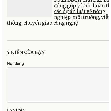
Đoàn ĐBQH tỉnh Đắk Lắ
đóng góp ý kiến hoàn th
các dự án luật về nông
nghiệp, môi trường, viễ
thông, chuyển giao công nghệ
Ý KIẾN CỦA BẠN
Nội dung
Họ và tên