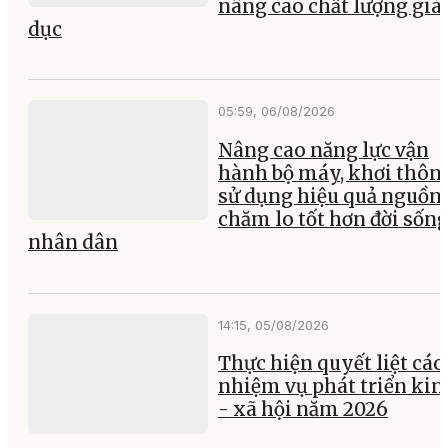
nâng cao chất lượng giá
dục
05:59, 06/08/2026
Nâng cao năng lực vận
hành bộ máy, khơi thông
sử dụng hiệu quả nguồn 
chăm lo tốt hơn đời sốn
nhân dân
14:15, 05/08/2026
Thực hiện quyết liệt các
nhiệm vụ phát triển kin
- xã hội năm 2026