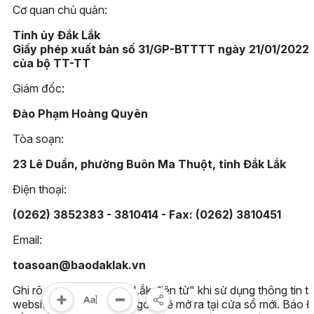
Cơ quan chủ quản:
Tỉnh ủy Đắk Lắk
Giấy phép xuất bản số 31/GP-BTTTT ngày 21/01/2022
của bộ TT-TT
Giám đốc:
Đào Phạm Hoàng Quyên
Tòa soạn:
23 Lê Duẩn, phường Buôn Ma Thuột, tỉnh Đắk Lắk
Điện thoại:
(0262) 3852383 - 3810414 - Fax: (0262) 3810451
Email:
toasoan@baodaklak.vn
Ghi rõ nguồn "Báo Đắk Lắk điện tử" khi sử dụng thông tin t
website này. Các trang ngoài sẽ mở ra tại cửa sổ mới. Báo 