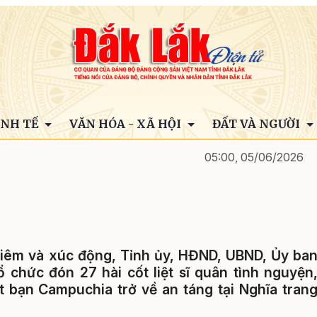
INH TẾ
VĂN HÓA - XÃ HỘI
ĐẤT VÀ NGƯỜI
05:00, 05/06/2026
hiêm và xúc động, Tỉnh ủy, HĐND, UBND, Ủy ba
 chức đón 27 hài cốt liệt sĩ quân tình nguyện
t bạn Campuchia trở về an táng tại Nghĩa tran