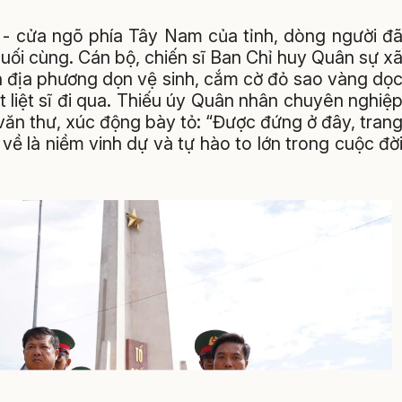
 cửa ngõ phía Tây Nam của tỉnh, dòng người đ
uối cùng. Cán bộ, chiến sĩ Ban Chỉ huy Quân sự x
 địa phương dọn vệ sinh, cắm cờ đỏ sao vàng dọ
 liệt sĩ đi qua. Thiếu úy Quân nhân chuyên nghiệ
n thư, xúc động bày tỏ: “Được đứng ở đây, tran
ề là niềm vinh dự và tự hào to lớn trong cuộc đờ