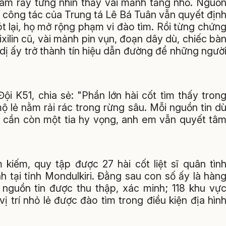
làm rẫy từng nhìn thấy vài mảnh tăng nhỏ. Nguồ
 công tác của Trung tá Lê Bá Tuân vẫn quyết địn
t lại, họ mở rộng phạm vi đào tìm. Rồi từng chứn
nixilin cũ, vài mảnh pin vụn, đoạn dây dù, chiếc bà
dị ấy trở thành tín hiệu dẫn đường để những ngườ
i K51, chia sẻ: "Phần lớn hài cốt tìm thấy tron
 lẻ nằm rải rác trong rừng sâu. Mỗi nguồn tin d
hỉ cần còn một tia hy vọng, anh em vẫn quyết tâ
kiếm, quy tập được 27 hài cốt liệt sĩ quân tìn
 tại tỉnh Mondulkiri. Đằng sau con số ấy là hàn
 nguồn tin được thu thập, xác minh; 118 khu vự
 trí nhỏ lẻ được đào tìm trong điều kiện địa hìn