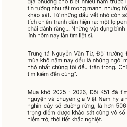
địa phương cho biết nhiều năm trước 
tin tưởng như rất mong manh, nhưng tổ
khảo sát. Từ những dấu vết nhỏ còn só
tích chiến tranh dần hiện ra: một lọ pe
chải đánh răng... Những vật dụng bình 
lính hôm nay lần tìm liệt sĩ.
Trung tá Nguyễn Văn Từ, Đội trưởng Độ
mùa khô năm nay đều là những ngôi mộ
nhỏ nhất chúng tôi đều trân trọng. C
tìm kiếm đến cùng".
Mùa khô 2025 - 2026, Đội K51 đã tìm 
nguyện và chuyên gia Việt Nam hy sinh
nghìn cây số đường rừng, là hơn 506
trọng điểm được khảo sát cùng vô số vị
hiểm trở, thời tiết khắc nghiệt.