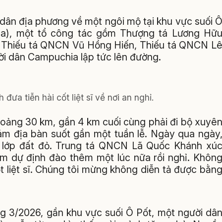
 dân địa phương về một ngôi mộ tại khu vực suối 
a), một tổ công tác gồm Thượng tá Lương Hữ
 Thiếu tá QNCN Vũ Hồng Hiến, Thiếu tá QNCN L
ời dân Campuchia lập tức lên đường.
đưa tiễn hài cốt liệt sĩ về nơi an nghỉ.
khoảng 30 km, gần 4 km cuối cùng phải đi bộ xuyê
bám địa bàn suốt gần một tuần lễ. Ngày qua ngày
ng lớp đất đỏ. Trung tá QNCN Lã Quốc Khánh xú
 em dự định đào thêm một lúc nữa rồi nghỉ. Khôn
t liệt sĩ. Chúng tôi mừng không diễn tả được bằn
g 3/2026, gần khu vực suối Ô Pốt, một người dâ