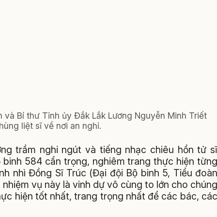
 và Bí thư Tỉnh ủy Đắk Lắk Lương Nguyễn Minh Triết
ùng liệt sĩ về nơi an nghỉ.
hương trầm nghi ngút và tiếng nhạc chiêu hồn tử s
 binh 584 cẩn trọng, nghiêm trang thực hiện từn
nh nhì Đồng Sĩ Trúc (Đại đội Bộ binh 5, Tiểu đoà
 nhiệm vụ này là vinh dự vô cùng to lớn cho chún
ực hiện tốt nhất, trang trọng nhất để các bác, cá