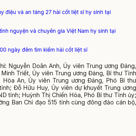
 điệu và an táng 27 hài cốt liệt sĩ hy sinh tại
 tình nguyện và chuyên gia Việt Nam hy sinh tại
500 ngày đêm tìm kiếm hài cốt liệt sĩ
 chí: Nguyễn Doãn Anh, Ủy viên Trung ương Đảng
Minh Triết, Ủy viên Trung ương Đảng, Bí thư Tỉn
 Hòa An, Ủy viên Trung ương Đảng, Phó Bí th
tỉnh; Đỗ Hữu Huy, Ủy viên dự khuyết Trung ươn
ND tỉnh; Huỳnh Thị Chiến Hòa, Phó Bí thư Tỉnh ủy
rưởng Ban Chỉ đạo 515 tỉnh cùng đông đảo cán bộ