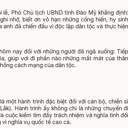
i lễ, Phó Chủ tịch UBND tỉnh Đào Mỹ khẳng định
hi nhớ, biết ơn vô hạn những cống hiến, hy sin
a anh đã chiến đấu vì độc lập dân tộc và thực hiệ
ủa hôm nay đối với những người đã ngã xuống: Tiế
ĩa, giúp vơi đi phần nào những mất mát của thâ
n thống cách mạng của dân tộc.
 một hành trình đặc biệt đối với cán bộ, chiến s
Lắk). Hành trình ấy không chỉ là những chuyến đ
là cuộc kiếm tìm đầy trách nhiệm và nghĩa tình đố
vì nghĩa vụ quốc tế cao cả.