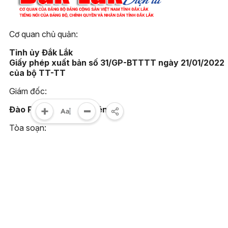
Cơ quan chủ quản:
Tỉnh ủy Đắk Lắk
Giấy phép xuất bản số 31/GP-BTTTT ngày 21/01/2022
của bộ TT-TT
Giám đốc:
Đào Phạm Hoàng Quyên
Tòa soạn:
23 Lê Duẩn, phường Buôn Ma Thuột, tỉnh Đắk Lắk
Điện thoại:
(0262) 3852383 - 3810414 - Fax: (0262) 3810451
Email:
toasoan@baodaklak.vn