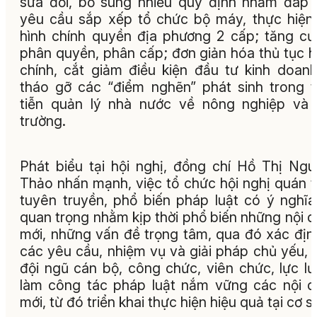
sửa đổi, bổ sung nhiều quy định nhằm đáp
yêu cầu sắp xếp tổ chức bộ máy, thực hiệ
hình chính quyền địa phương 2 cấp; tăng c
phân quyền, phân cấp; đơn giản hóa thủ tục 
chính, cắt giảm điều kiện đầu tư kinh doan
tháo gỡ các “điểm nghẽn” phát sinh trong 
tiễn quản lý nhà nước về nông nghiệp và
trường.
Phát biểu tại hội nghị, đồng chí Hồ Thị Ng
Thảo nhấn mạnh, việc tổ chức hội nghị quán tr
tuyên truyền, phổ biến pháp luật có ý nghĩa
quan trọng nhằm kịp thời phổ biến những nội 
mới, những vấn đề trọng tâm, qua đó xác địn
các yêu cầu, nhiệm vụ và giải pháp chủ yếu, 
đội ngũ cán bộ, công chức, viên chức, lực l
làm công tác pháp luật nắm vững các nội 
mới, từ đó triển khai thực hiện hiệu quả tại cơ s