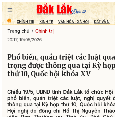
CHÍNH TRỊ
KINH TẾ
VĂN HÓA - XÃ HỘI
ĐẤT VÀ NGƯỜ
Trang chủ
Chính trị
20:17, 19/05/2026
Phổ biến, quán triệt các luật qua
trọng được thông qua tại Kỳ họp
thứ 10, Quốc hội khóa XV
Chiều 19/5, UBND tỉnh Đắk Lắk tổ chức Hội 
phổ biến, quán triệt các luật, nghị quyết 
thông qua tại Kỳ họp thứ 10, Quốc hội khóa
Hội nghị do đồng chí Hồ Thị Nguyên Thảo