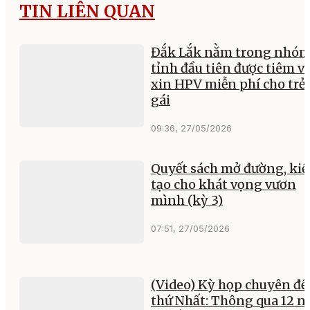
TIN LIÊN QUAN
Đắk Lắk nằm trong nhó
tỉnh đầu tiên được tiêm v
xin HPV miễn phí cho trẻ
gái
09:36, 27/05/2026
Quyết sách mở đường, ki
tạo cho khát vọng vươn
mình (kỳ 3)
07:51, 27/05/2026
(Video) Kỳ họp chuyên đề
thứ Nhất: Thông qua 12 n