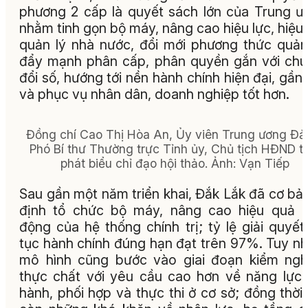
phương 2 cấp là quyết sách lớn của Trung ư
nhằm tinh gọn bộ máy, nâng cao hiệu lực, hiệu
quản lý nhà nước, đổi mới phương thức quản 
đẩy mạnh phân cấp, phân quyền gắn với ch
đổi số, hướng tới nền hành chính hiện đại, gần
và phục vụ nhân dân, doanh nghiệp tốt hơn.
Đồng chí Cao Thị Hòa An, Ủy viên Trung ương Đả
Phó Bí thư Thường trực Tỉnh ủy, Chủ tịch HĐND t
phát biểu chỉ đạo hội thảo. Ảnh: Vạn Tiếp
Sau gần một năm triển khai, Đắk Lắk đã cơ bả
định tổ chức bộ máy, nâng cao hiệu quả 
động của hệ thống chính trị; tỷ lệ giải quyết
tục hành chính đúng hạn đạt trên 97%. Tuy nh
mô hình cũng bước vào giai đoạn kiểm ng
thực chất với yêu cầu cao hơn về năng lực
hành, phối hợp và thực thi ở cơ sở; đồng thời