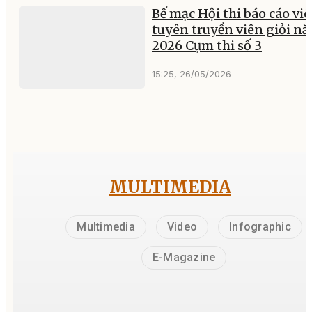
Bế mạc Hội thi báo cáo viê
tuyên truyền viên giỏi n
2026 Cụm thi số 3
15:25, 26/05/2026
MULTIMEDIA
Multimedia
Video
Infographic
E-Magazine