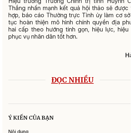
Hiệu trưởng Trường Chính trị tỉnh Huỳnh C
Thắng nhấn mạnh kết quả hội thảo sẽ được 
hợp, báo cáo Thường trực Tỉnh ủy làm cơ sở 
tục hoàn thiện mô hình chính quyền địa ph
hai cấp theo hướng tinh gọn, hiệu lực, hiệu 
phục vụ nhân dân tốt hơn.
Hà
ĐỌC NHIỀU
Ý KIẾN CỦA BẠN
Nội dung