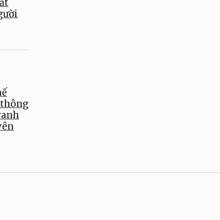
ất
gười
hế
 thông
tranh
yên