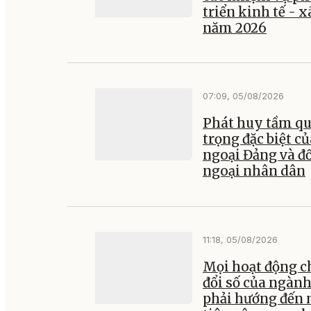
triển kinh tế - x
năm 2026
07:09, 05/08/2026
Phát huy tầm q
trọng đặc biệt củ
ngoại Đảng và đ
ngoại nhân dân
11:18, 05/08/2026
Mọi hoạt động 
đổi số của ngành
phải hướng đến