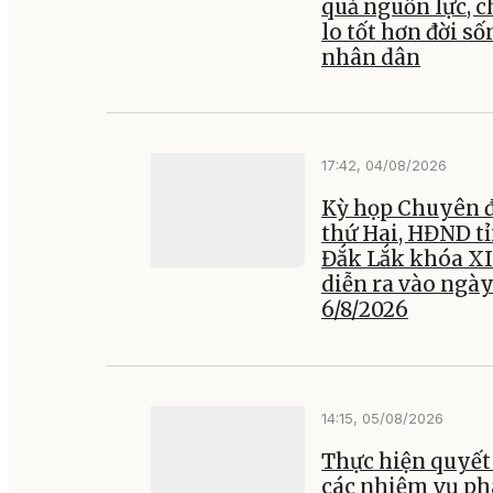
quả nguồn lực, 
lo tốt hơn đời số
nhân dân
17:42, 04/08/2026
Kỳ họp Chuyên đ
thứ Hai, HĐND t
Đắk Lắk khóa XI
diễn ra vào ngà
6/8/2026
14:15, 05/08/2026
Thực hiện quyết 
các nhiệm vụ ph