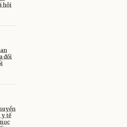
ã hội
uan
a đối
ối
chuyển
 y tế
 mục