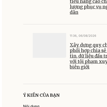
tiêu nâng cao ch
lượng phục vụ n
dân
11:36, 06/08/2026
Xây dựng quy c
phối hợp chia sẻ
tin, dữ liệu đấu 
với tội phạm xu
biên giới
Ý KIẾN CỦA BẠN
Nội dung