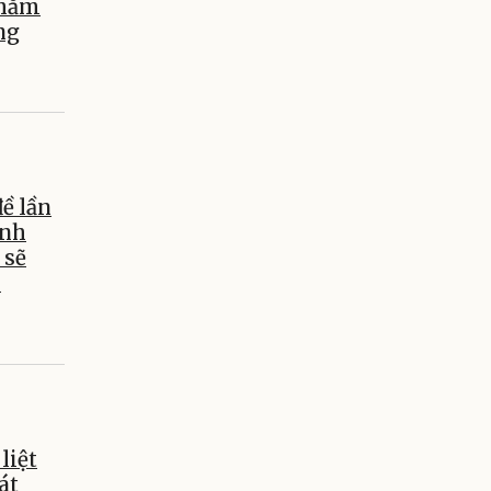
chăm
ng
ề lần
ỉnh
 sẽ
y
liệt
át