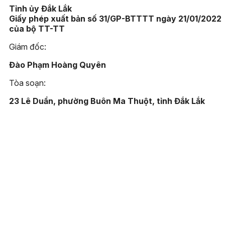
Tỉnh ủy Đắk Lắk
Giấy phép xuất bản số 31/GP-BTTTT ngày 21/01/2022
của bộ TT-TT
Giám đốc:
Đào Phạm Hoàng Quyên
Tòa soạn:
23 Lê Duẩn, phường Buôn Ma Thuột, tỉnh Đắk Lắk
Điện thoại:
(0262) 3852383 - 3810414 - Fax: (0262) 3810451
Email:
toasoan@baodaklak.vn
Ghi rõ nguồn "Báo Đắk Lắk điện tử" khi sử dụng thông tin t
website này. Các trang ngoài sẽ mở ra tại cửa sổ mới. Báo 
Lắk không chịu trách nhiệm nội dung các trang này.