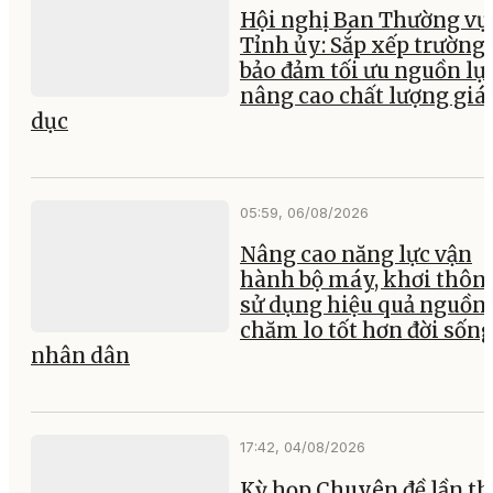
Hội nghị Ban Thường vụ
Tỉnh ủy: Sắp xếp trường 
bảo đảm tối ưu nguồn lực
nâng cao chất lượng giá
dục
05:59, 06/08/2026
Nâng cao năng lực vận
hành bộ máy, khơi thông
sử dụng hiệu quả nguồn 
chăm lo tốt hơn đời sốn
nhân dân
17:42, 04/08/2026
Kỳ họp Chuyên đề lần th