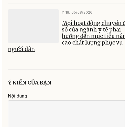
11:18, 05/08/2026
Mọi hoạt động chuyển đ
số của ngành y tế phải
hướng đến mục tiêu nân
cao chất lượng phục vụ
người dân
Ý KIẾN CỦA BẠN
Nội dung