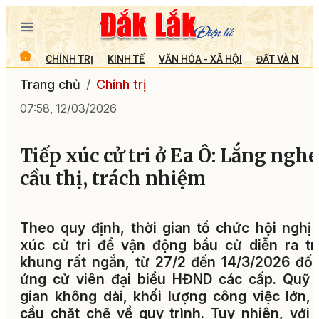
CHÍNH TRỊ
KINH TẾ
VĂN HÓA - XÃ HỘI
ĐẤT VÀ NGƯỜ
Trang chủ
Chính trị
07:58, 12/03/2026
Tiếp xúc cử tri ở Ea Ô: Lắng nghe
cầu thị, trách nhiệm
Theo quy định, thời gian tổ chức hội nghị 
xúc cử tri để vận động bầu cử diễn ra t
khung rất ngắn, từ 27/2 đến 14/3/2026 đối
ứng cử viên đại biểu HĐND các cấp. Quỹ 
gian không dài, khối lượng công việc lớn,
cầu chặt chẽ về quy trình. Tuy nhiên, với 