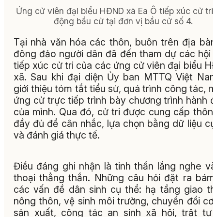
Ứng cử viên đại biểu HĐND xã Ea Ô tiếp xúc cử tri
động bầu cử tại đơn vị bầu cử số 4.
Tại nhà văn hóa các thôn, buôn trên địa bàn
đông đảo người dân đã đến tham dự các hội 
tiếp xúc cử tri của các ứng cử viên đại biểu 
xã. Sau khi đại diện Ủy ban MTTQ Việt Na
giới thiệu tóm tắt tiểu sử, quá trình công tác, n
ứng cử trực tiếp trình bày chương trình hành 
của mình. Qua đó, cử tri được cung cấp thông
đầy đủ để cân nhắc, lựa chọn bằng dữ liệu cụ
và đánh giá thực tế.
Điều đáng ghi nhận là tinh thần lắng nghe và
thoại thẳng thắn. Những câu hỏi đặt ra bám
các vấn đề dân sinh cụ thể: hạ tầng giao t
nông thôn, vệ sinh môi trường, chuyển đổi cơ
sản xuất, công tác an sinh xã hội, trật tự