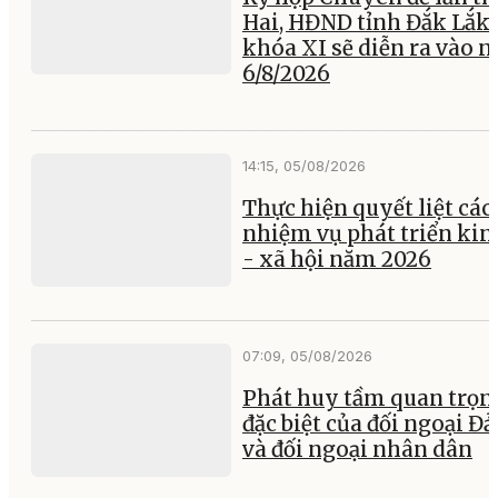
Hai, HĐND tỉnh Đắk Lắk
khóa XI sẽ diễn ra vào 
6/8/2026
14:15, 05/08/2026
Thực hiện quyết liệt các
nhiệm vụ phát triển kin
- xã hội năm 2026
07:09, 05/08/2026
Phát huy tầm quan trọn
đặc biệt của đối ngoại Đ
và đối ngoại nhân dân