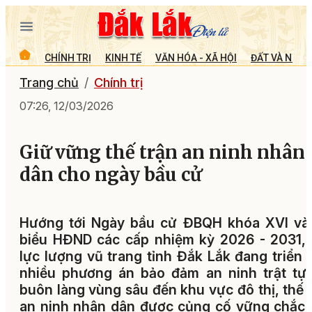
CHÍNH TRỊ
KINH TẾ
VĂN HÓA - XÃ HỘI
ĐẤT VÀ NGƯỜ
Trang chủ
Chính trị
07:26, 12/03/2026
Giữ vững thế trận an ninh nhân
dân cho ngày bầu cử
Hướng tới Ngày bầu cử ĐBQH khóa XVI và 
biểu HĐND các cấp nhiệm kỳ 2026 - 2031,
lực lượng vũ trang tỉnh Đắk Lắk đang triển 
nhiều phương án bảo đảm an ninh trật tự
buôn làng vùng sâu đến khu vực đô thị, thế 
an ninh nhân dân được củng cố vững chắc