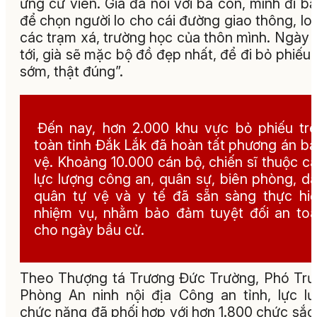
ứng cử viên. Già đã nói với bà con, mình đi bầ
để chọn người lo cho cái đường giao thông, lo
các trạm xá, trường học của thôn mình. Ngày 
tới, già sẽ mặc bộ đồ đẹp nhất, để đi bỏ phiếu 
sớm, thật đúng”.
Đến nay, hơn 2.000 khu vực bỏ phiếu tr
toàn tỉnh Đắk Lắk đã hoàn tất phương án b
vệ. Khoảng 10.000 cán bộ, chiến sĩ thuộc c
lực lượng công an, quân sự, biên phòng, d
quân tự vệ và y tế đã sẵn sàng thực hi
nhiệm vụ, nhằm bảo đảm tuyệt đối an to
cho ngày bầu cử.
Theo Thượng tá Trương Đức Trường, Phó Tr
Phòng An ninh nội địa Công an tỉnh, lực l
chức năng đã phối hợp với hơn 1.800 chức sắc