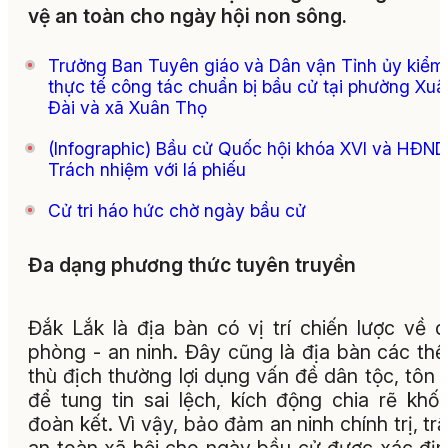
vệ an toàn cho ngày hội non sông.
Trưởng Ban Tuyên giáo và Dân vận Tỉnh ủy kiểm 
thực tế công tác chuẩn bị bầu cử tại phường Xuâ
Đài và xã Xuân Thọ
(Infographic) Bầu cử Quốc hội khóa XVI và HĐND
Trách nhiệm với lá phiếu
Cử tri háo hức chờ ngày bầu cử
Đa dạng phương thức tuyên truyền
Đắk Lắk là địa bàn có vị trí chiến lược về 
phòng - an ninh. Đây cũng là địa bàn các thế
thù địch thường lợi dụng vấn đề dân tộc, tôn 
để tung tin sai lệch, kích động chia rẽ khối
đoàn kết. Vì vậy, bảo đảm an ninh chính trị, trậ