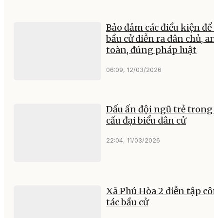
Bảo đảm các điều kiện để 
bầu cử diễn ra dân chủ, an
toàn, đúng pháp luật
06:09, 12/03/2026
Dấu ấn đội ngũ trẻ trong 
cấu đại biểu dân cử
22:04, 11/03/2026
Xã Phú Hòa 2 diễn tập cô
tác bầu cử