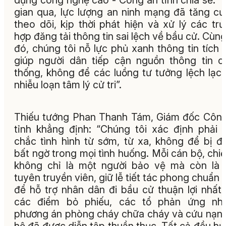
dụng công nghệ cao - Công an tỉnh chia sẻ: “
gian qua, lực lượng an ninh mạng đã tăng c
theo dõi, kịp thời phát hiện và xử lý các tr
hợp đăng tải thông tin sai lệch về bầu cử. Cùng
đó, chúng tôi nỗ lực phủ xanh thông tin tích 
giúp người dân tiếp cận nguồn thông tin c
thống, không để các luồng tư tưởng lệch lạc
nhiễu loạn tâm lý cử tri”.
Thiếu tướng Phan Thanh Tám, Giám đốc Côn
tỉnh khẳng định: “Chúng tôi xác định phải
chắc tình hình từ sớm, từ xa, không để bị đ
bất ngờ trong mọi tình huống. Mỗi cán bộ, chiế
không chỉ là một người bảo vệ mà còn là
tuyên truyền viên, giữ lễ tiết tác phong chuẩn
để hỗ trợ nhân dân đi bầu cử thuận lợi nhất.
các điểm bỏ phiếu, các tổ phản ứng nha
phương án phòng cháy chữa cháy và cứu nạn
hộ đã được diễn tập thuần thục. Tất cả đều h