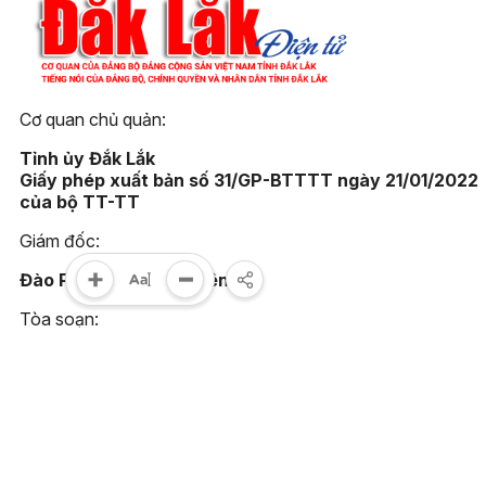
Cơ quan chủ quản:
Tỉnh ủy Đắk Lắk
Giấy phép xuất bản số 31/GP-BTTTT ngày 21/01/2022
của bộ TT-TT
Giám đốc:
Đào Phạm Hoàng Quyên
Tòa soạn:
23 Lê Duẩn, phường Buôn Ma Thuột, tỉnh Đắk Lắk
Điện thoại:
(0262) 3852383 - 3810414 - Fax: (0262) 3810451
Email: