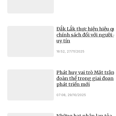
Đắk Lắk thực hiện hiệu qu
chính sách đối với người 
uy tín
16:52, 27/11/2025
Phát huy vai trò Mặt trận
đoàn thể trong giai đoạn
phát triển mới
07:08, 29/10/2025
Những hạt nhân lan tỏa