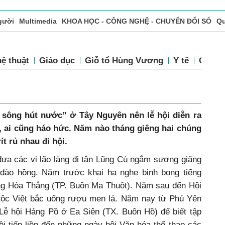
gười
Multimedia
KHOA HỌC - CÔNG NGHỆ - CHUYỂN ĐỔI SỐ
Qu
ọc báo in
Tòa soạn - Bạn đọc
Vấn Đề Bạn Đọc Quan Tâm
TIN
ệ thuật
Giáo dục
Giỗ tổ Hùng Vương
Y tế
Chính 
sông hút nước” ở Tây Nguyên nên lễ hội diễn ra
, ai cũng háo hức. Năm nào tháng giêng hai chúng
t rủ nhau đi hội.
a các vị lão làng đi tận Lũng Cú ngắm sương giăng
 đào hồng. Năm trước khai hạ nghe binh bong tiếng
g Hòa Thắng (TP. Buôn Ma Thuột). Năm sau đến Hội
tộc Việt bắc uống rượu men lá. Năm nay từ Phú Yên
ự Lễ hội Hảng Pồ ở Ea Siên (TX. Buôn Hồ) để biết tập
ồi tiếp liền đến những ngày hội Văn hóa thể thao các