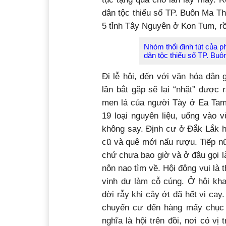
dân tộc thiểu số TP. Buôn Ma Th
5 tỉnh Tây Nguyên ở Kon Tum, rồi
Nhóm thổi đinh tút của p
dân tộc thiểu số TP. Buô
Đi lễ hội, đến với văn hóa dân 
lần bắt gặp sẽ lại “nhặt” được
men lá của người Tày ở Ea Tam
19 loại nguyên liệu, uống vào 
không say. Định cư ở Đắk Lắk h
cũ và quê mới nấu rượu. Tiếp n
chứ chưa bao giờ và ở đâu gọi l
nôn nao tìm về. Hội đông vui là 
vinh dự làm cỗ cúng. Ở hội kh
dời rẫy khi cây ớt đã hết vị ca
chuyển cư đến hàng mấy chục 
nghĩa là hội trên đồi, nơi có vị 