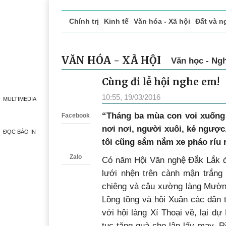
Chính trị
Kinh tế
Văn hóa - Xã hội
Đất và n
Doanh nghiệp giới thiệu
Phóng sự - Ký sự
Đ
VĂN HÓA - XÃ HỘI
Văn học - Ngh
Cùng đi lễ hội nghe em!
Zalo
10:55, 19/03/2016
MULTIMEDIA
“Tháng ba mùa con voi xuống 
Facebook
nơi nơi, người xuôi, kẻ ngược
ĐỌC BÁO IN
tôi cũng sắm nắm xe pháo ríu rí
Zalo
Có năm Hội Văn nghệ Đắk Lắk đư
lưới nhện trên cành mận trắng
chiêng và câu xường làng Mườn
Lồng tồng và hội Xuân các dân 
với hội làng Xí Thoại về, lại d
tục tặng quà cho lân lấy may. R