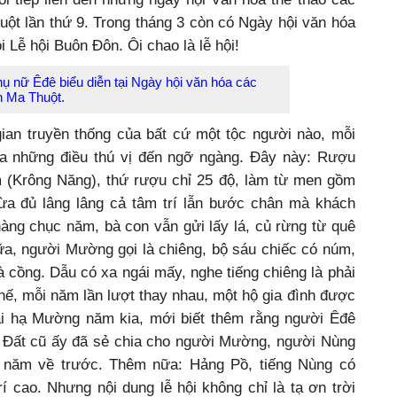
uột lần thứ 9. Trong tháng 3 còn có Ngày hội văn hóa
 Lễ hội Buôn Đôn. Ôi chao là lễ hội!
hụ nữ Êđê biểu diễn tại Ngày hội văn hóa các
n Ma Thuột.
gian truyền thống của bất cứ một tộc người nào, mỗi
 ra những điều thú vị đến ngỡ ngàng. Đây này: Rượu
 (Krông Năng), thứ rượu chỉ 25 độ, làm từ men gồm
vừa đủ lâng lâng cả tâm trí lẫn bước chân mà khách
àng chục năm, bà con vẫn gửi lấy lá, củ rừng từ quê
ữa, người Mường gọi là chiêng, bộ sáu chiếc có núm,
à cồng. Dẫu có xa ngái mấy, nghe tiếng chiêng là phải
thế, mỗi năm lần lượt thay nhau, một hộ gia đình được
ai hạ Mường năm kia, mới biết thêm rằng người Êđê
y. Đất cũ ấy đã sẻ chia cho người Mường, người Nùng
năm về trước. Thêm nữa: Hảng Pồ, tiếng Nùng có
trí cao. Nhưng nội dung lễ hội không chỉ là tạ ơn trời