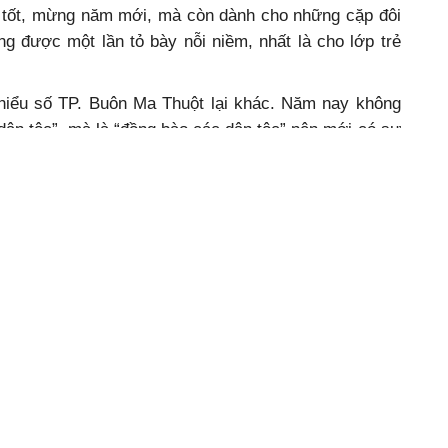
 tốt, mừng năm mới, mà còn dành cho những cặp đôi
 được một lần tỏ bày nỗi niềm, nhất là cho lớp trẻ
hiểu số TP. Buôn Ma Thuột lại khác. Năm nay không
ân tộc”, mà là “đồng bào các dân tộc” nên mới có sự
 gái Mường trong bộ váy áo mà cô gái Bùi Thị Phương
kể rằng “chiếc mũ thể hiện sự trong trắng của phụ nữ
hăn piêu lẫn sự phân biệt đâu là Thái đen, đâu Thái
ạn Êđê cũng hiểu. Bài dân ca “Đập bòng bông” Mường
, cất lên sau làn điệu arei, chi riria cùng điệu múa
y vụng về lỡ nhịp đôi chút, nhất là dàn đing tút của
y góp lời, luôn nhận được những tràng pháo tay rầm
u tiên trong lịch sử 9 mùa lễ hội có sự hiện diện của
 chiếc khung dệt “thấy bà với mẹ làm hoài những hoa
ráng học. Vừa để giữ gìn, vừa muốn tự mình làm được
khung dệt ấy, có những loại hoa văn con kỳ đà, hai
g từ lâu nay hiện diện dưới bàn tay tài hoa của các