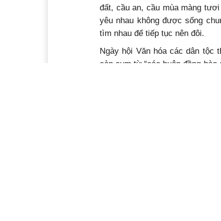
đất, cầu an, cầu mùa màng tươi
yêu nhau không được sống chung
tìm nhau để tiếp tục nên đôi.
Ngày hội Văn hóa các dân tộc t
còn cụm từ “các buôn đồng bào d
hiện diện xinh tươi của các em
Thanh dự thi nam nữ thanh lịch 
Mường” và cả “lai lịch” chiếc k
trắng qua trang phục, để các b
với điệu múa xòe Thái nổi tiếng
chim Grứ Êđê... có khàn khàn ha
những người mẹ lâu lắm mới thấ
rộ cổ vũ. Rất thú vị khi lần đầ
chàng trai Y Dhông Buôn Yă bên
văn rất đẹp, em thích lắm nên 
những hoa văn đó”. Trên những 
con chuột cắn nhau… đã vắng bón