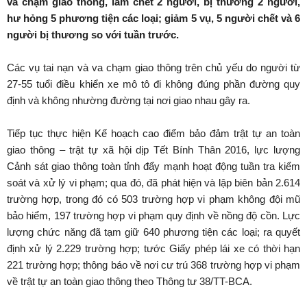
va chạm giao thông, làm chết 2 người, bị thương 2 người,
hư hỏng 5 phương tiện các loại; giảm 5 vụ, 5 người chết và 6
người bị thương so với tuần trước.
Các vụ tai nạn và va chạm giao thông trên chủ yếu do người từ
27-55 tuổi điều khiển xe mô tô đi không đúng phần đường quy
định và không nhường đường tại nơi giao nhau gây ra.
Tiếp tục thực hiện Kế hoạch cao điểm bảo đảm trật tự an toàn
giao thông – trật tự xã hội dịp Tết Bính Thân 2016, lực lượng
Cảnh sát giao thông toàn tỉnh đẩy mạnh hoạt động tuần tra kiểm
soát và xử lý vi phạm; qua đó, đã phát hiện và lập biên bản 2.614
trường hợp, trong đó có 503 trường hợp vi phạm không đội mũ
bảo hiểm, 197 trường hợp vi phạm quy định về nồng độ cồn. Lực
lượng chức năng đã tạm giữ 640 phương tiện các loại; ra quyết
định xử lý 2.229 trường hợp; tước Giấy phép lái xe có thời hạn
221 trường hợp; thông báo về nơi cư trú 368 trường hợp vi phạm
về trật tự an toàn giao thông theo Thông tư 38/TT-BCA.