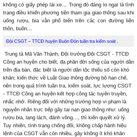
không có giấy phép lái xe… Trong đó đáng lo ngại là tình
trạng điều khiển phương tiện tham gia giao thông sau khi
uống rượu, bia vẫn phổ biến trên các con đường liên
thôn, buôn…
Đội CSGT – TTCĐ huyện Buôn Đôn tuần tra kiểm soát .
Trung tá Mã Văn Thành, Đội trưởng Đội CSGT - TTCĐ
Công an huyện cho biết, đa phần đời sống của người dân
trên địa bàn, đặc biệt là người dân tộc thiểu số còn khó
khăn; kiến thức về Luật Giao thông đường bộ hạn chế,
nên trong quá trình tuần tra, kiểm soát, lực lượng CSGT
- TTCĐ Công an huyện kết hợp công tác tuyên truyền,
nhắc nhở. Riêng đối với những trường hợp vi phạm là
nguyên nhân trực tiếp gây tai nạn giao thông như: uống
rượu bia, lạng lách, đánh võng…, thì kiên quyết xử lý.
Tuy nhiên, tình trạng chống đối, không chấp hành hiệu
lệnh của CSGT vẫn còn nhiều, gây không ít khó khăn