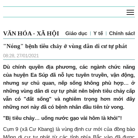
T
VĂN HÓA - XÃ HỘI
Giáo dục
Y tế
Chính sách 
"Nóng" bệnh tiêu chảy ở vùng dân di cư tự phát
08:28, 27/01/2021
Dù chính quyền địa phương, các ngành chức năng
của huyện Ea Súp đã nỗ lực tuyên truyền, vận động,
nhưng sự chủ quan, nếp sống không phù hợp… ở
những vùng dân di cự tự phát nên bệnh tiêu chảy cấp
vẫn có "đất sống" và nghiêm trọng hơn mới đây
những nơi này đã có bệnh nhân đầu tiên tử vong.
"Bị tiêu chảy… uống nước gạo vài hôm là khỏi"!
Cụm 9 (xã Cư Kbang) là vùng định cư mới của đồng bào
Mông di cư tự phát từ các tỉnh phía Bắc vào đã được