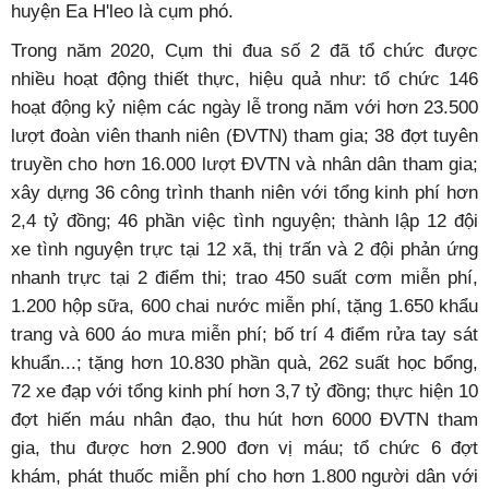
huyện Ea H'leo là cụm phó.
Trong năm 2020, Cụm thi đua số 2 đã tổ chức được
nhiều hoạt động thiết thực, hiệu quả như: tổ chức 146
hoạt động kỷ niệm các ngày lễ trong năm với hơn 23.500
lượt đoàn viên thanh niên (ĐVTN) tham gia; 38 đợt tuyên
truyền cho hơn 16.000 lượt ĐVTN và nhân dân tham gia;
xây dựng 36 công trình thanh niên với tổng kinh phí hơn
2,4 tỷ đồng; 46 phần việc tình nguyện; thành lập 12 đội
xe tình nguyện trực tại 12 xã, thị trấn và 2 đội phản ứng
nhanh trực tại 2 điểm thi; trao 450 suất cơm miễn phí,
1.200 hộp sữa, 600 chai nước miễn phí, tặng 1.650 khẩu
trang và 600 áo mưa miễn phí; bố trí 4 điểm rửa tay sát
khuẩn...; tặng hơn 10.830 phần quà, 262 suất học bổng,
72 xe đạp với tổng kinh phí hơn 3,7 tỷ đồng; thực hiện 10
đợt hiến máu nhân đạo, thu hút hơn 6000 ĐVTN tham
gia, thu được hơn 2.900 đơn vị máu; tổ chức 6 đợt
khám, phát thuốc miễn phí cho hơn 1.800 người dân với