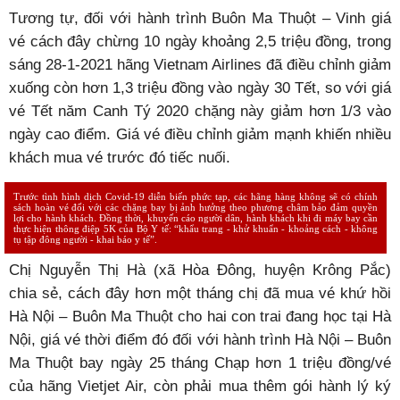
Tương tự, đối với hành trình Buôn Ma Thuột – Vinh giá
vé cách đây chừng 10 ngày khoảng 2,5 triệu đồng, trong
sáng 28-1-2021 hãng Vietnam Airlines đã điều chỉnh giảm
xuống còn hơn 1,3 triệu đồng vào ngày 30 Tết, so với giá
vé Tết năm Canh Tý 2020 chặng này giảm hơn 1/3 vào
ngày cao điểm. Giá vé điều chỉnh giảm mạnh khiến nhiều
khách mua vé trước đó tiếc nuối.
Trước tình hình dịch Covid-19 diễn biến phức tạp, các hãng hàng không sẽ có chính
sách hoàn vé đối với các chặng bay bị ảnh hưởng theo phương châm bảo đảm quyền
lợi cho hành khách. Đồng thời, khuyến cáo người dân, hành khách khi đi máy bay cần
thực hiện thông điệp 5K của Bộ Y tế: “khẩu trang - khử khuẩn - khoảng cách - không
tụ tập đông người - khai báo y tế”.
Chị Nguyễn Thị Hà (xã Hòa Đông, huyện Krông Pắc)
chia sẻ, cách đây hơn một tháng chị đã mua vé khứ hồi
Hà Nội – Buôn Ma Thuột cho hai con trai đang học tại Hà
Nội, giá vé thời điểm đó đối với hành trình Hà Nội – Buôn
Ma Thuột bay ngày 25 tháng Chạp hơn 1 triệu đồng/vé
của hãng Vietjet Air, còn phải mua thêm gói hành lý ký