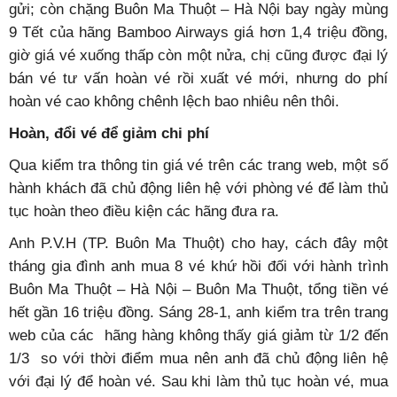
gửi; còn chặng Buôn Ma Thuột – Hà Nội bay ngày mùng
9 Tết của hãng Bamboo Airways giá hơn 1,4 triệu đồng,
giờ giá vé xuống thấp còn một nửa, chị cũng được đại lý
bán vé tư vấn hoàn vé rồi xuất vé mới, nhưng do phí
hoàn vé cao không chênh lệch bao nhiêu nên thôi.
Hoàn, đổi vé để giảm chi phí
Qua kiểm tra thông tin giá vé trên các trang web, một số
hành khách đã chủ động liên hệ với phòng vé để làm thủ
tục hoàn theo điều kiện các hãng đưa ra.
Anh P.V.H (TP. Buôn Ma Thuột) cho hay, cách đây một
tháng gia đình anh mua 8 vé khứ hồi đối với hành trình
Buôn Ma Thuột – Hà Nội – Buôn Ma Thuột, tổng tiền vé
hết gần 16 triệu đồng. Sáng 28-1, anh kiểm tra trên trang
web của các hãng hàng không thấy giá giảm từ 1/2 đến
1/3 so với thời điểm mua nên anh đã chủ động liên hệ
với đại lý để hoàn vé. Sau khi làm thủ tục hoàn vé, mua