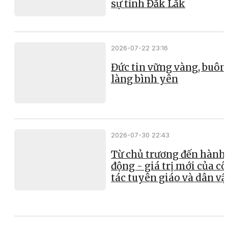
sự tỉnh Đắk Lắk
2026-07-22 23:16
Đức tin vững vàng, buôn
làng bình yên
2026-07-30 22:43
Từ chủ trương đến hành
động - giá trị mới của c
tác tuyên giáo và dân v