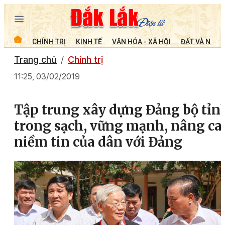
CHÍNH TRỊ
KINH TẾ
VĂN HÓA - XÃ HỘI
ĐẤT VÀ NGƯỜ
Trang chủ
Chính trị
11:25, 03/02/2019
Tập trung xây dựng Đảng bộ tỉn
trong sạch, vững mạnh, nâng ca
niềm tin của dân với Đảng