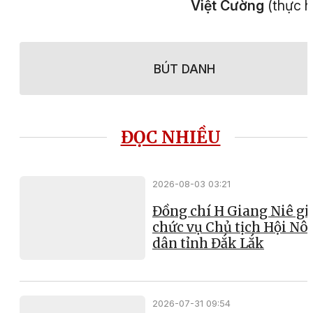
Việt Cường
(thực h
BÚT DANH
ĐỌC NHIỀU
2026-08-03 03:21
Đồng chí H Giang Niê gi
chức vụ Chủ tịch Hội Nô
dân tỉnh Đắk Lắk
2026-07-31 09:54