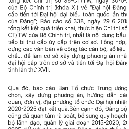
tổng kết Chỉ thị số 36-CT/TW, ngày 30-5-
của Bộ Chính trị (khóa XI) về “Đại hội Đảng
cấp tiến tới Đại hội đại biểu toàn quốc lần thứ
của Đảng”; Báo cáo số 338, ngày 29-6-201
tổng kết kết quả triển khai, thực hiện Chỉ thị số
CT/TW của Bộ Chính trị, nhất là nội dung bầu 
tiếp bí thư cấp ủy cấp trên cơ sở. Tổng hợp,
dựng các văn bản về công tác cán bộ, số liệu 
chế... để làm cơ sở xây dựng phương án nhâ
đại hội cấp trên cơ sở và tiến tới Đại hội Đản
tỉnh lần thứ XVII.
Qua đó, báo cáo Ban Tổ chức Trung ương 
chọn, xây dựng phương án, hướng dẫn các
quan, đơn vị, địa phương tổ chức Đại hội nhiệ
2020-2025 đạt kết quả.Bên cạnh đó, Đảng bộ 
cũng đã quan tâm rà soát, bổ sung quy hoạch
bộ lãnh đạo, quản lý giai đoạn 2015-2020, 2