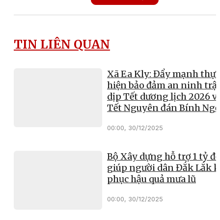
TIN LIÊN QUAN
Xã Ea Kly: Đẩy mạnh thực
hiện bảo đảm an ninh trật
dịp Tết dương lịch 2026 v
Tết Nguyên đán Bính Ng
00:00, 30/12/2025
Bộ Xây dựng hỗ trợ 1 tỷ đ
giúp người dân Đắk Lắk 
phục hậu quả mưa lũ
00:00, 30/12/2025