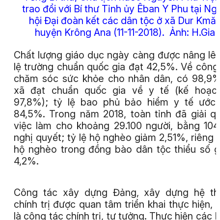
trao đổi với Bí thư Tỉnh ủy Êban Y Phu tại Ng
hội Đại đoàn kết các dân tộc ở xã Dur Kmăl
huyện Krông Ana (11-11-2018).
Ảnh: H.Gia
Chất lượng giáo dục ngày càng được nâng lên
lệ trường chuẩn quốc gia đạt 42,5%. Về công
chăm sóc sức khỏe cho nhân dân, có 98,9
xã đạt chuẩn quốc gia về y tế (kế hoạch
97,8%); tỷ lệ bao phủ bảo hiểm y tế ước
84,5%. Trong năm 2018, toàn tỉnh đã giải q
việc làm cho khoảng 29.100 người, bằng 10
nghị quyết; tỷ lệ hộ nghèo giảm 2,51%, riêng t
hộ nghèo trong đồng bào dân tộc thiểu số 
4,2%.
Công tác xây dựng Đảng, xây dựng hệ th
chính trị được quan tâm triển khai thực hiện, 
là công tác chính trị, tư tưởng. Thực hiện các 