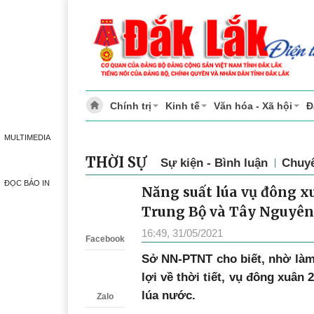
Chính trị
Kinh tế
Văn hóa - Xã hội
Đ
MULTIMEDIA
THỜI SỰ
Sự kiện - Bình luận
Chuy
ĐỌC BÁO IN
Năng suất lúa vụ đông 
Zalo
Trung Bộ và Tây Nguyên
16:49, 31/05/2021
Facebook
Sở NN-PTNT cho biết, nhờ làm
lợi về thời tiết, vụ đông xuân 
lúa nước.
Zalo