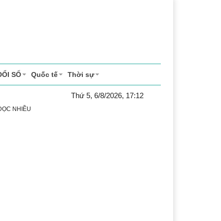
ĐỔI SỐ
Quốc tế
Thời sự
Thứ 5, 6/8/2026, 17:12
 ĐỌC NHIỀU
h
Lễ hội Cà phê Buôn Ma Thuột
Đắk Lắk - Hành trình 