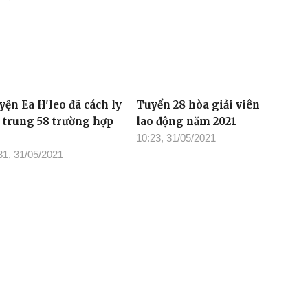
yện Ea H'leo đã cách ly
Tuyển 28 hòa giải viên
p trung 58 trường hợp
lao động năm 2021
10:23, 31/05/2021
31, 31/05/2021
Tòa soạn: 23 Lê Duẩn, Phường
/2022 của Bộ TT-TT
Điện thoại: (0262) 3852383 - 38
toasoan.baodaklak@gmail.com