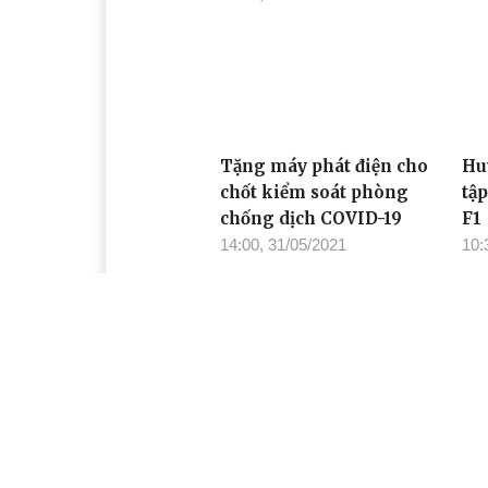
Tặng máy phát điện cho
Hu
chốt kiểm soát phòng
tậ
chống dịch COVID-19
F1
14:00, 31/05/2021
10:
Cơ quan chủ quản: Tỉnh ủy Đắk Lắk
Giấy phép xuất bản số 31/GP-BTTTT ngày 21/01
Giám đốc: Đào Phạm Hoàng Quyên