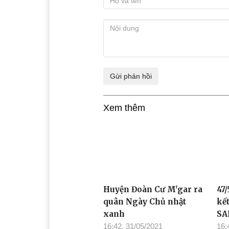
Xem thêm
Huyện Đoàn Cư M'gar ra
47/
quân Ngày Chủ nhật
kế
xanh
SA
16:42, 31/05/2021
16: