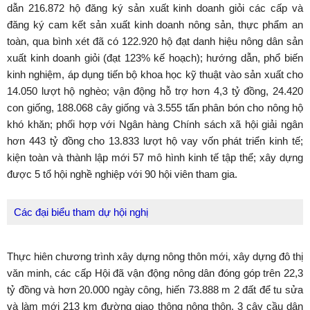
dẫn 216.872 hộ đăng ký sản xuất kinh doanh giỏi các cấp và
đăng ký cam kết sản xuất kinh doanh nông sản, thực phẩm an
toàn, qua bình xét đã có 122.920 hộ đạt danh hiệu nông dân sản
xuất kinh doanh giỏi (đạt 123% kế hoạch); hướng dẫn, phổ biến
kinh nghiệm, áp dụng tiến bộ khoa học kỹ thuật vào sản xuất cho
14.050 lượt hộ nghèo; vận động hỗ trợ hơn 4,3 tỷ đồng, 24.420
con giống, 188.068 cây giống và 3.555 tấn phân bón cho nông hộ
khó khăn; phối hợp với Ngân hàng Chính sách xã hội giải ngân
hơn 443 tỷ đồng cho 13.833 lượt hộ vay vốn phát triển kinh tế;
kiện toàn và thành lập mới 57 mô hình kinh tế tập thể; xây dựng
được 5 tổ hội nghề nghiệp với 90 hội viên tham gia.
Các đại biểu tham dự hội nghị
Thực hiên chương trình xây dựng nông thôn mới, xây dựng đô thị
văn minh, các cấp Hội đã vận động nông dân đóng góp trên 22,3
tỷ đồng và hơn 20.000 ngày công, hiến 73.888 m
2
đất để tu sửa
và làm mới 213 km đường giao thông nông thôn, 3 cây cầu dân