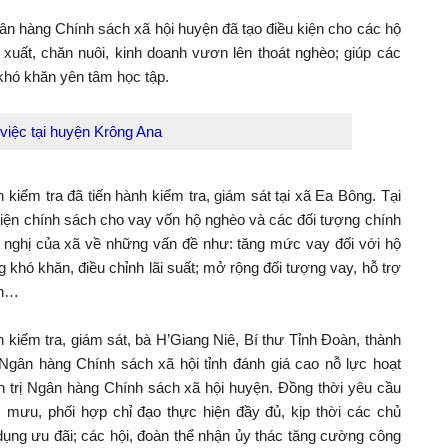
ân hàng Chính sách xã hội huyện đã tạo điều kiện cho các hộ
 xuất, chăn nuôi, kinh doanh vươn lên thoát nghèo; giúp các
khó khăn yên tâm học tập.
 việc tại huyện Krông Ana
kiểm tra đã tiến hành kiểm tra, giám sát tại xã Ea Bông. Tại
hiện chính sách cho vay vốn hộ nghèo và các đối tượng chính
n nghị của xã về những vấn đề như: tăng mức vay đối với hộ
 khó khăn, điều chỉnh lãi suất; mở rộng đối tượng vay, hỗ trợ
ạn…
n kiểm tra, giám sát, bà H’Giang Niê, Bí thư Tỉnh Đoàn, thành
 Ngân hàng Chính sách xã hội tỉnh đánh giá cao nỗ lực hoạt
n trị Ngân hàng Chính sách xã hội huyện. Đồng thời yêu cầu
am mưu, phối hợp chỉ đạo thực hiện đầy đủ, kịp thời các chủ
dụng ưu đãi; các hội, đoàn thể nhận ủy thác tăng cường công