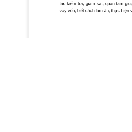
tác kiểm tra, giám sát, quan tâm g
vay vốn, biết cách làm ăn, thực hiện 
Ý kiến bạn đọc