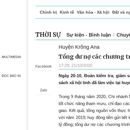
Chính trị
Kinh tế
Văn hóa - Xã hội
Đất và n
Doanh nghiệp giới thiệu
Phóng sự - Ký sự
Đ
THỜI SỰ
Sự kiện - Bình luận
Chuy
Huyện Krông Ana
Zalo
Tổng dư nợ các chương tr
MULTIMEDIA
17:29, 21/10/2020
Facebook
Ngày 20-10, Đoàn kiểm tra, giám 
ĐỌC BÁO IN
sách xã hội tỉnh đã làm việc tại hu
Zalo
Trong 9 tháng năm 2020, Chi nhánh 
tốt chức năng tham mưu, chỉ đạo các 
giao. Kết quả, tổng nguồn vốn thực h
với năm 2019; huy động tiền gửi tiết
tỷ đồng; tổng dư nợ các chương trình