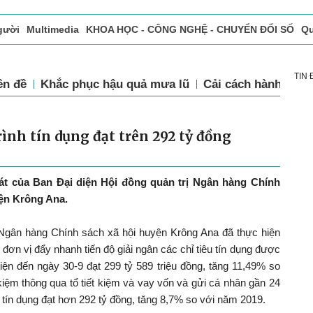
gười
Multimedia
KHOA HỌC - CÔNG NGHỆ - CHUYỂN ĐỔI SỐ
Qu
ọc báo in
Tòa soạn - Bạn đọc
Vấn Đề Bạn Đọc Quan Tâm
TIN
ên đề
Khắc phục hậu quả mưa lũ
Cải cách hành chín
ình tín dụng đạt trên 292 tỷ đồng
sát của Ban Đại diện Hội đồng quản trị Ngân hàng Chính
yện Krông Ana.
Ngân hàng Chính sách xã hội huyện Krông Ana đã thực hiện
đơn vị đẩy nhanh tiến độ giải ngân các chỉ tiêu tín dụng được
iện đến ngày 30-9 đạt 299 tỷ 589 triệu đồng, tăng 11,49% so
 kiệm thông qua tổ tiết kiệm và vay vốn và gửi cá nhân gần 24
 tín dụng đạt hơn 292 tỷ đồng, tăng 8,7% so với năm 2019.