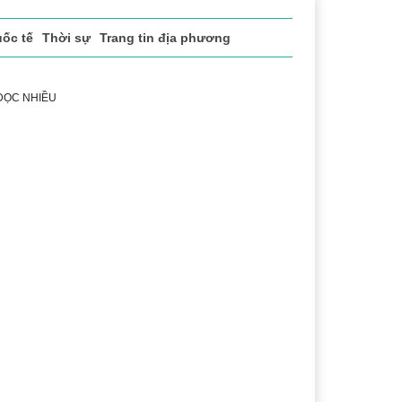
ốc tế
Thời sự
Trang tin địa phương
 ĐỌC NHIỀU
h
Lễ hội Cà phê Buôn Ma Thuột
Đắk Lắk - Hành trình 