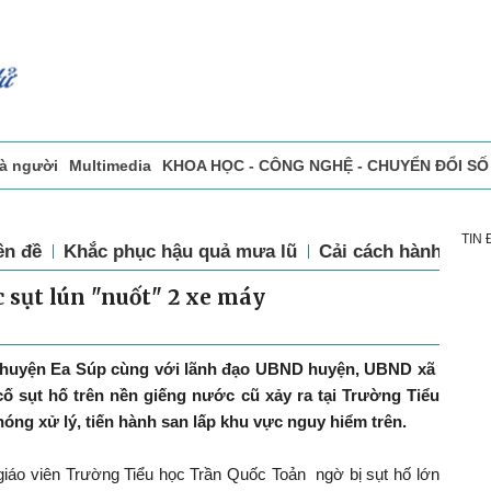
và người
Multimedia
KHOA HỌC - CÔNG NGHỆ - CHUYỂN ĐỔI SỐ
sự
Đọc báo in
Tòa soạn - Bạn đọc
Vấn Đề Bạn Đọc Quan Tâm
TIN
ên đề
Khắc phục hậu quả mưa lũ
Cải cách hành chín
 sụt lún "nuốt" 2 xe máy
 huyện Ea Súp cùng với lãnh đạo UBND huyện, UBND xã
cố sụt hố trên nền giếng nước cũ xảy ra tại Trường Tiểu
óng xử lý, tiến hành san lấp khu vực nguy hiểm trên.
giáo viên Trường Tiểu học Trần Quốc Toản
ngờ bị sụt hố lớn