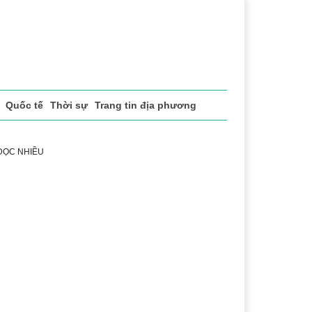
Quốc tế
Thời sự
Trang tin địa phương
 ĐỌC NHIỀU
h
Lễ hội Cà phê Buôn Ma Thuột
Đắk Lắk - Hành trình 