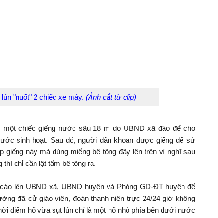
 lún "nuốt" 2 chiếc xe máy.
(Ảnh cắt từ clip)
có một chiếc giếng nước sâu 18 m do UBND xã đào để cho
ước sinh hoạt. Sau đó, người dân khoan được giếng để sử
p giếng này mà dùng miếng bê tông đậy lên trên vì nghĩ sau
thì chỉ cần lật tấm bê tông ra.
o cáo lên UBND xã, UBND huyện và Phòng GD-ĐT huyện để
rường đã cử giáo viên, đoàn thanh niên trực 24/24 giờ không
thời điểm hố vừa sụt lún chỉ là một hố nhỏ phía bên dưới nước