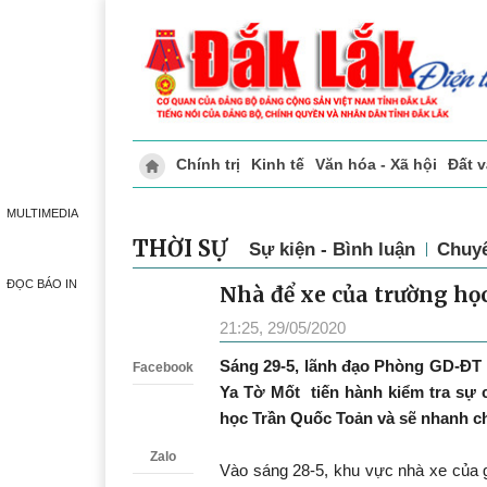
Chính trị
Kinh tế
Văn hóa - Xã hội
Đất 
Doanh nghiệp giới thiệu
Phóng sự - Ký 
MULTIMEDIA
THỜI SỰ
Sự kiện - Bình luận
Chuy
ĐỌC BÁO IN
Nhà để xe của trường học
Zalo
21:25, 29/05/2020
Sáng 29-5, lãnh đạo Phòng GD-ĐT
Facebook
Ya Tờ Mốt
tiến hành kiểm tra sự 
học Trần Quốc Toản và sẽ nhanh ch
Zalo
Vào sáng 28-5, khu vực nhà xe của 