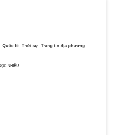
Quốc tế
Thời sự
Trang tin địa phương
 ĐỌC NHIỀU
h
Lễ hội Cà phê Buôn Ma Thuột
Đắk Lắk - Hành trình 