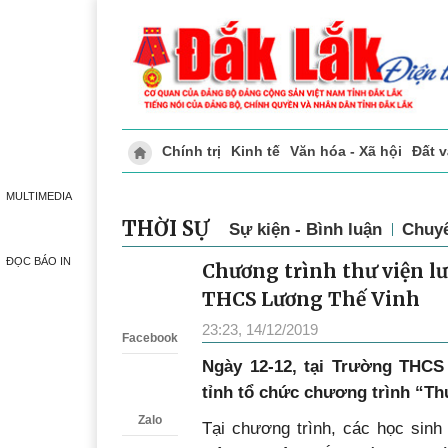
Chính trị
Kinh tế
Văn hóa - Xã hội
Đất 
Doanh nghiệp giới thiệu
Phóng sự - Ký 
MULTIMEDIA
THỜI SỰ
Sự kiện - Bình luận
Chuy
ĐỌC BÁO IN
Chương trình thư viện lư
Zalo
THCS Lương Thế Vinh
23:23, 14/12/2019
Facebook
Ngày 12-12, tại Trường THCS
tỉnh tổ chức chương trình “Thư
Zalo
Tại chương trình, các học sinh