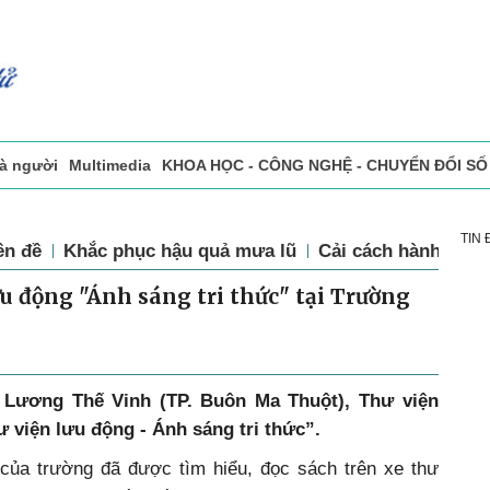
và người
Multimedia
KHOA HỌC - CÔNG NGHỆ - CHUYỂN ĐỔI SỐ
sự
Đọc báo in
Tòa soạn - Bạn đọc
Vấn Đề Bạn Đọc Quan Tâm
TIN
ên đề
Khắc phục hậu quả mưa lũ
Cải cách hành chín
u động "Ánh sáng tri thức" tại Trường
 Lương Thế Vinh (TP. Buôn Ma Thuột), Thư viện
 viện lưu động - Ánh sáng tri thức”.
 của trường đã được tìm hiểu, đọc sách trên xe thư