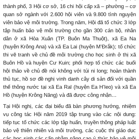
thành phố, 3 Hội cơ sở, 16 chi hội cấp xã – phường – cơ
quan sở ngành với 2.600 hội viên và 9.800 tình nguyện
viên bảo vệ môi trường. Trong năm, Hội đã tổ chức 3 lớp
tập huấn bảo vệ môi trường cho gần 300 cán bộ, nhân
dân ở xã Hòa Xuân (TP. Buôn Ma Thuột), xã Ea Na
(huyện Krông Ana) và xã Ea Lai (huyện M’Đrắk); tổ chức
thi vẽ tranh về chủ đề môi trường cho học sinh ở thị xã
Buôn Hồ và huyện Cư Kuin; phối hợp tổ chức các buổi
hội thảo về chủ đề nói không với túi ni long; hoàn thành
thủ tục, hồ sơ đề nghị vinh danh cây di sản đối với quần
thể thông nước tại xã Ea Ral (huyện Ea H’leo) và xã Ea
Hồ (huyện Krông Năng) và đã được công nhận…
Tại Hội nghị, các đại biểu đã bàn phương hướng, nhiệm
vụ công tác Hội năm 2019 tập trung vào các nội dung:
tiếp tục tổ chức các lớp tập huấn, truyền thông pháp luật
bảo vệ thiên nhiên và môi trường, các cuộc thi giáo dục
các học sinh các cấp nhằm nâng cao ý thức bảo vệ môi