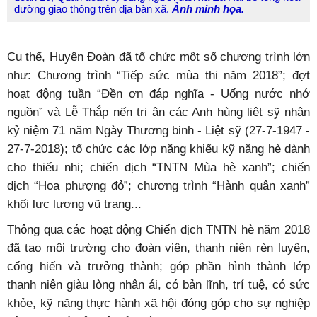
đường giao thông trên địa bàn xã.
Ảnh minh họa.
Cụ thể, Huyện Đoàn đã tổ chức một số chương trình lớn
như: Chương trình “Tiếp sức mùa thi năm 2018”; đợt
hoạt động tuần “Đền ơn đáp nghĩa - Uống nước nhớ
nguồn” và Lễ Thắp nến tri ân các Anh hùng liệt sỹ nhân
kỷ niệm 71 năm Ngày Thương binh - Liệt sỹ (27-7-1947 -
27-7-2018); tổ chức các lớp năng khiếu kỹ năng hè dành
cho thiếu nhi; chiến dịch “TNTN Mùa hè xanh”; chiến
dịch “Hoa phượng đỏ”; chương trình “Hành quân xanh”
khối lực lượng vũ trang...
Thông qua các hoạt động Chiến dịch TNTN hè năm 2018
đã tạo môi trường cho đoàn viên, thanh niên rèn luyện,
cống hiến và trưởng thành; góp phần hình thành lớp
thanh niên giàu lòng nhân ái, có bản lĩnh, trí tuệ, có sức
khỏe, kỹ năng thực hành xã hội đóng góp cho sự nghiệp