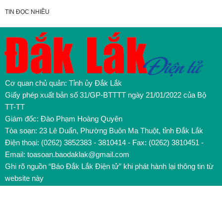
TIN ĐỌC NHIỀU
Cơ quan chủ quản: Tỉnh ủy Đắk Lắk
Giấy phép xuất bản số 31/GP-BTTTT ngày 21/01/2022 của Bộ
TT-TT
Giám đốc: Đào Phạm Hoàng Quyên
Tòa soạn: 23 Lê Duẩn, Phường Buôn Ma Thuột, tỉnh Đắk Lắk
Điện thoại: (0262) 3852383 - 3810414 - Fax: (0262) 3810451 -
Email: toasoan.baodaklak@gmail.com
Ghi rõ nguồn “Báo Đắk Lắk Điện tử” khi phát hành lại thông tin từ
website này
Các trang ngoài sẽ mở ra tại cửa sổ mới. Báo Đắk Lắk không
chịu trách nhiệm nội dung các trang này