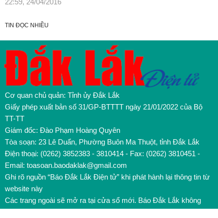
22:59, 24/04/2016
TIN ĐỌC NHIỀU
Cơ quan chủ quản: Tỉnh ủy Đắk Lắk
Giấy phép xuất bản số 31/GP-BTTTT ngày 21/01/2022 của Bộ
TT-TT
Giám đốc: Đào Phạm Hoàng Quyên
Tòa soạn: 23 Lê Duẩn, Phường Buôn Ma Thuột, tỉnh Đắk Lắk
Điện thoại: (0262) 3852383 - 3810414 - Fax: (0262) 3810451 -
Email: toasoan.baodaklak@gmail.com
Ghi rõ nguồn “Báo Đắk Lắk Điện tử” khi phát hành lại thông tin từ
website này
Các trang ngoài sẽ mở ra tại cửa sổ mới. Báo Đắk Lắk không
chịu trách nhiệm nội dung các trang này