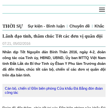
T
THỜI SỰ
Sự kiện - Bình luận
Chuyên đề
Khắc p
Lãnh đạo tỉnh, thăm chúc Tết các đơn vị quân đội
07:21, 05/02/2016
Nhân dịp Tết Nguyên đán Bính Thân 2016, ngày 4-2, đoàn
công tác của Tỉnh ủy, HĐND, UBND, Ủy ban MTTQ Việt Nam
tỉnh Đắk Lắk do Bí thư Tỉnh ủy Êban Y Phu làm Trưởng đoàn
đã đến thăm, chúc tết cán bộ, chiến sĩ các đơn vị quân đội
trên địa bàn tỉnh.
Cán bộ, chiến sĩ Đồn biên phòng Cửa khẩu Đá Bằng đón đoàn
công tác
Đoàn đã đến thăm, chúc tết tại các Đồn biên phòng cửa khẩu Đá