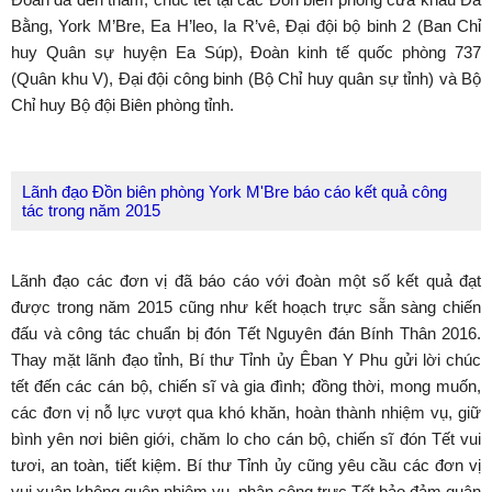
Bằng, York M’Bre, Ea H’leo, Ia R’vê, Đại đội bộ binh 2 (Ban Chỉ
huy Quân sự huyện Ea Súp), Đoàn kinh tế quốc phòng 737
(Quân khu V), Đại đội công binh (Bộ Chỉ huy quân sự tỉnh) và Bộ
Chỉ huy Bộ đội Biên phòng tỉnh.
Lãnh đạo Đồn biên phòng York M'Bre báo cáo kết quả công
tác trong năm 2015
Lãnh đạo các đơn vị đã báo cáo với đoàn một số kết quả đạt
được trong năm 2015 cũng như kết hoạch trực sẵn sàng chiến
đấu và công tác chuẩn bị đón Tết Nguyên đán Bính Thân 2016.
Thay mặt lãnh đạo tỉnh, Bí thư Tỉnh ủy Êban Y Phu gửi lời chúc
tết đến các cán bộ, chiến sĩ và gia đình; đồng thời, mong muốn,
các đơn vị nỗ lực vượt qua khó khăn, hoàn thành nhiệm vụ, giữ
bình yên nơi biên giới, chăm lo cho cán bộ, chiến sĩ đón Tết vui
tươi, an toàn, tiết kiệm. Bí thư Tỉnh ủy cũng yêu cầu các đơn vị
vui xuân không quên nhiệm vụ, phân công trực Tết bảo đảm quân