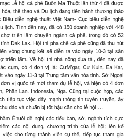
 mạc Lễ hội cà phê Buôn Ma Thuột lần thứ 4 đã được
hóa, thể thao và Du lịch đang tiến hành thương thảo
 Biểu diễn nghệ thuật Việt Nam- Cục biểu diễn nghệ
Du lịch. Tính đến nay, đã có 150 doanh nghiệp với 448
 chợ triển lãm chuyên ngành cà phê, trong đó có 52
tỉnh Dak Lak. Hội thi pha chế cà phê cũng đã thu hút
kiến vòng chung kết sẽ diễn ra vào ngày 10-3 tại sân
ợ triển lãm. Về hội thi nhà nông đua tài, đến nay đã
 các cụm, có 4 đơn vị là: CưM’gar, Cư Kuin, Ea Kar,
t vào ngày 11-3 tại Trung tâm văn hóa tỉnh. Sở Ngoại
đơn vị quốc tế mời tham dự lễ hội, và hiện có 4 đơn
n, Phần Lan, Indonesia, Nga. Cũng tại cuộc họp, các
ch tiếp tục việc đẩy mạnh thông tin tuyên truyền, ây
chu đáo và chuẩn bị tốt hậu cần cho lễ hội….
Dhăm Ênuôl đề nghị các tiểu ban, sở, ngành tích cực
nhiệm các nội dung, chương trình của lễ hội; lên kế
việc cho từng thành viên cụ thể, tiếp tục tham gia