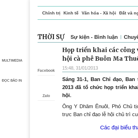
Chính trị
Kinh tế
Văn hóa - Xã hội
Đất và n
Doanh nghiệp giới thiệu
Phóng sự - Ký sự
Đ
THỜI SỰ
Sự kiện - Bình luận
Chuy
Họp triển khai các công 
Zalo
hội cà phê Buôn Ma Thuộ
MULTIMEDIA
15:48, 31/01/2013
Facebook
Sáng 31-1, Ban Chỉ đạo, Ban 
ĐỌC BÁO IN
2013 đã tổ chức họp triển kha
hội.
Zalo
Ông Y Dhăm Ênuôl, Phó Chủ tị
trực Ban chỉ đạo lễ hội chủ trì c
Các đại biểu t