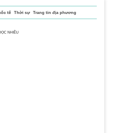
ốc tế
Thời sự
Trang tin địa phương
 ĐỌC NHIỀU
h
Lễ hội Cà phê Buôn Ma Thuột
Đắk Lắk - Hành trình 