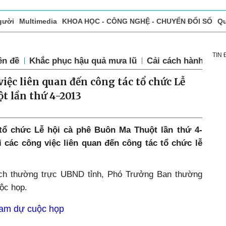
gười
Multimedia
KHOA HỌC - CÔNG NGHỆ - CHUYỂN ĐỔI SỐ
Qu
ọc báo in
Tòa soạn - Bạn đọc
Vấn Đề Bạn Đọc Quan Tâm
TIN
ên đề
Khắc phục hậu quả mưa lũ
Cải cách hành chín
việc liên quan đến công tác tổ chức Lễ
t lần thứ 4-2013
tổ chức Lễ hội cà phê Buôn Ma Thuột lần thứ 4-
i các công việc liên quan đến công tác tổ chức lễ
ch thường trực UBND tỉnh, Phó Trưởng Ban thường
uộc họp.
ham dự cuộc họp