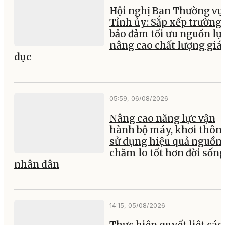
Hội nghị Ban Thường vụ
Tỉnh ủy: Sắp xếp trường 
bảo đảm tối ưu nguồn lực
nâng cao chất lượng giá
dục
05:59, 06/08/2026
Nâng cao năng lực vận
hành bộ máy, khơi thông
sử dụng hiệu quả nguồn 
chăm lo tốt hơn đời sốn
nhân dân
14:15, 05/08/2026