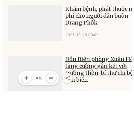
Khám bệnh, phát thuốc m
phí cho người dân buôn
Drang Phốk
2025-12-28 00:00
Đồn Biên phòng Xuân Hò
tăng cường gắn kết với
trưởng thôn, bí thư chi bộ
ven biển
2025-12-27 00:00
Gần 500 người dân phườ
Ea Kao được tuyên truyền
pháp luật về hoạt động lư
trú