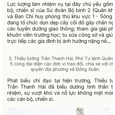
Lực lượng làm nhiệm vụ tại đây chủ yếu gồm
bộ, chiến sĩ của Sư đoàn Bộ binh 2 (Quân kh
và Ban Chỉ huy phòng thủ khu vực 1 - Sông
đang tổ chức dọn dẹp cây cối đổ gãy chắn n
các tuyến đường giao thông; tham gia giải p
khuôn viên trường học; tu sửa công sở và giú
trực tiếp các gia đình bị ảnh hưởng nặng nề...
3. Thiếu tướng Trần Thanh Hải, Phó Tư lệnh Quân
5 cùng đại diện các đơn vị trao đổi, chia sẻ với ch
quyền địa phương xã Đồng Xuân.
Phát biểu chỉ đạo tại hiện trường, Thiếu t
Trần Thanh Hải đã biểu dương tinh thần t
nhiệm, sự vượt khó và nỗ lực không mệt mỏi
các cán bộ, chiến sĩ.