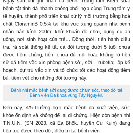
Ngay sau khi ghi nhận ca bệnh, Trung tâm Kiểm soát
bệnh tật tỉnh đã nhanh chóng phối hợp cùng Trung tâm y
tế huyện, thành phố triển khai xử lý môi trường bằng hoá
chất CloraminB 0,5% tại khu vực xung quanh nhà bệnh
nhân bán kính 200m; khử khuẩn đồ chơi, dụng cụ ăn
uống, nơi sinh hoạt của trẻ… Đồng thời, tiến hành điều
tra, rà soát thống kê tất cả đối tượng dưới 5 tuổi chưa
được tiêm chủng, tiêm chưa đủ mũi hoặc không rõ tiền
sử đã tiêm vắc xin phòng bệnh sởi, sởi – rubella; lập kế
hoạch, dự trù vắc xin và tổ chức tốt các hoạt động tiêm
bù, tiêm vét cho những đối tượng này.
Bệnh nhi mắc bệnh sởi đang được chăm sóc, theo dõi tại
Bệnh viện Đa khoa vùng Tây Nguyên.
Đến nay, 4/5 trường hợp mắc bệnh đã xuất viện, sức
khỏe ổn định và không để lại di chứng. Hiện còn bệnh nhi
T.N.U.N. (SN 2023, xã Ea Bhốk, huyện Cư Kuin) đang
tiếp tục được theo dõi, điều trị tại bệnh viện.