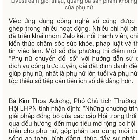
Livestream giới thiệu, quảng bá sản phẩm khởi ngh
của phụ nữ.
Việc ứng dụng công nghệ số cũng được l
ghép trong nhiều hoạt động. Nhiều chi hội ph
đã triển khai nhóm Zalo kết nối thành viên, chi
kiến thức chăm sóc sức khỏe, pháp luật và t
tin việc làm. Một số địa phương thí điểm mô 
“Phụ nữ chuyển đổi số” với hướng dẫn sử 
dịch vụ công trực tuyến, cài đặt định danh điện
giúp phụ nữ, nhất là phụ nữ lớn tuổi và phụ nữ
tộc thiểu số tiếp cận tiện ích số dễ dàng hơn.
Bà Kim Thoa Adrơng, Phó Chủ tịch Thường 
Hội LHPN tỉnh nhận định: “Những chương trìn
giải pháp đồng bộ của các cấp Hội trong thời 
qua đều hướng đến mục tiêu mở rộng cơ hội 
triển cho phụ nữ, góp phần tạo dựng môi tr
sống an toàn, bình đẳng, thúc đẩy sự phát t