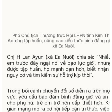
Phó Chủ tịch Thường trực Hội LHPN tỉnh Kim Th
Adrơng tập huấn, nâng cao kiến thức bình đẳng giới
xã Ea Nuôl.
Chị H Lan Ayun (xã Ea Nuôl) chia sẻ: “Nhiều
em trước đây ngại nói về bạo lực giới, nhưng
được tập huấn, họ mạnh dạn hơn, biết nhận 
nguy cơ và tìm kiếm sự hỗ trợ kịp thời”.
Trong bối cảnh chuyển đổi số diễn ra trên mọi 
vực, yêu cầu bảo đảm bình đẳng giới và an 
cho phụ nữ, trẻ em trở nên cấp thiết hơn. K
gian mạng mở ra cơ hội tiếp cận tri thức, việc 