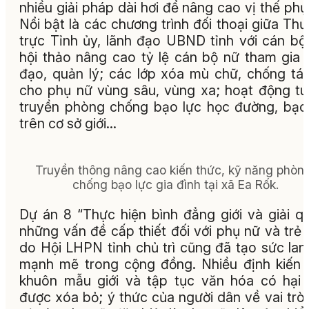
nhiều giải pháp dài hơi để nâng cao vị thế phụ
Nổi bật là các chương trình đối thoại giữa Th
trực Tỉnh ủy, lãnh đạo UBND tỉnh với cán bộ
hội thảo nâng cao tỷ lệ cán bộ nữ tham gia 
đạo, quản lý; các lớp xóa mù chữ, chống tá
cho phụ nữ vùng sâu, vùng xa; hoạt động t
truyền phòng chống bạo lực học đường, bạo
trên cơ sở giới…
Truyền thông nâng cao kiến thức, kỹ năng phòn
chống bạo lực gia đình tại xã Ea Rốk.
Dự án 8 “Thực hiện bình đẳng giới và giải q
những vấn đề cấp thiết đối với phụ nữ và trẻ
do Hội LHPN tỉnh chủ trì cũng đã tạo sức lan
mạnh mẽ trong cộng đồng. Nhiều định kiến g
khuôn mẫu giới và tập tục văn hóa có hại
được xóa bỏ; ý thức của người dân về vai trò,