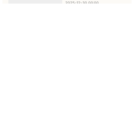
2025-12-30 00:00
MULTIMEDIA
Multimedia
Video
Infographic
E-Magazine