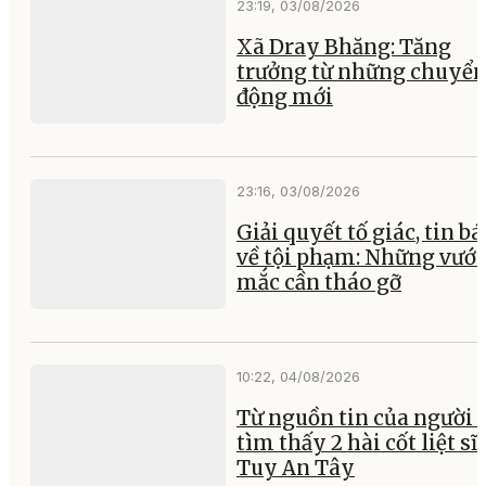
23:19, 03/08/2026
Xã Dray Bhăng: Tăng
trưởng từ những chuyể
động mới
23:16, 03/08/2026
Giải quyết tố giác, tin b
về tội phạm: Những vướ
mắc cần tháo gỡ
10:22, 04/08/2026
Từ nguồn tin của người 
tìm thấy 2 hài cốt liệt sĩ 
Tuy An Tây