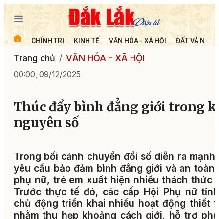
CHÍNH TRỊ
KINH TẾ
VĂN HÓA - XÃ HỘI
ĐẤT VÀ NGƯỜ
Trang chủ
VĂN HÓA - XÃ HỘI
00:00, 09/12/2025
Thúc đẩy bình đẳng giới trong k
nguyên số
Trong bối cảnh chuyển đổi số diễn ra mạnh
yêu cầu bảo đảm bình đẳng giới và an toàn
phụ nữ, trẻ em xuất hiện nhiều thách thức 
Trước thực tế đó, các cấp Hội Phụ nữ tỉn
chủ động triển khai nhiều hoạt động thiết 
nhằm thu hẹp khoảng cách giới, hỗ trợ ph