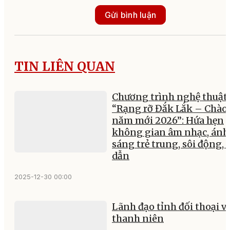
Gửi bình luận
TIN LIÊN QUAN
Chương trình nghệ thuật
“Rạng rỡ Đắk Lắk – Chào
năm mới 2026”: Hứa hẹn
không gian âm nhạc, ánh
sáng trẻ trung, sôi động, 
dẫn
2025-12-30 00:00
Lãnh đạo tỉnh đối thoại v
thanh niên