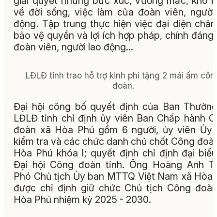
giải quyết những bức xúc, vướng mắc, khó 
về đời sống, việc làm của đoàn viên, người
động.
Tập trung thực hiện việc đại diện chăm
bảo vệ quyền và lợi ích hợp pháp, chính đáng
đoàn viên, người lao động...
LĐLĐ tỉnh trao hỗ trợ kinh phí tặng 2 mái ấm côn
đoàn.
Đại hội công bố quyết định của Ban Thườn
LĐLĐ tỉnh chỉ địn
h ủy viên Ban Chấp hành 
đoàn xã Hòa Phú gồm 6 người, ủy viên Ủy
kiểm tra và các chức danh chủ chốt Công đoà
Hòa Phú khóa I; quyết định chỉ định đại biể
Đại hội Công đoàn tỉnh. Ông Hoàng Anh T
Phó Chủ tịch Ủy ban MTTQ Việt Nam xã Hòa
được chỉ định giữ chức Chủ tịch Công đoà
Hòa Phú nhiệm kỳ 2025 - 2030.