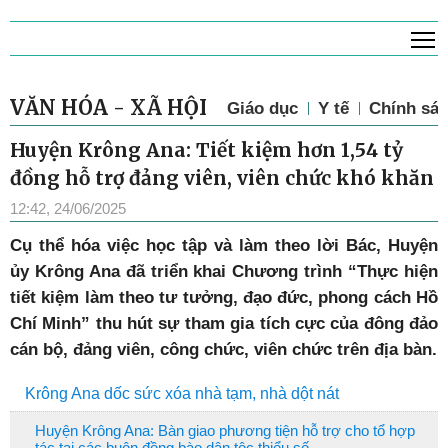
T
VĂN HÓA - XÃ HỘI
Giáo dục
Y tế
Chính sác
Huyện Krông Ana: Tiết kiệm hơn 1,54 tỷ
đồng hỗ trợ đảng viên, viên chức khó khăn
12:42, 24/06/2025
Cụ thể hóa việc học tập và làm theo lời Bác, Huyện
ủy Krông Ana đã triển khai Chương trình “Thực hiện
tiết kiệm làm theo tư tưởng, đạo đức, phong cách Hồ
Chí Minh” thu hút sự tham gia tích cực của đông đảo
cán bộ, đảng viên, công chức, viên chức trên địa bàn.
Krông Ana dốc sức xóa nhà tạm, nhà dột nát
Huyện Krông Ana: Bàn giao phương tiện hỗ trợ cho tổ hợp
tác tại các buôn đồng bào dân tộc thiểu số