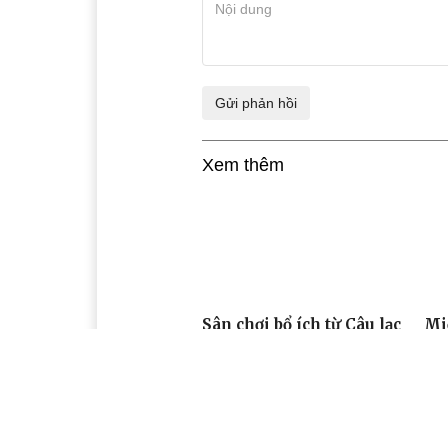
Xem thêm
Sân chơi bổ ích từ Câu lạc
Mi
bộ tiếng Anh
dâ
“ch
08:01, 21/05/2025
08: