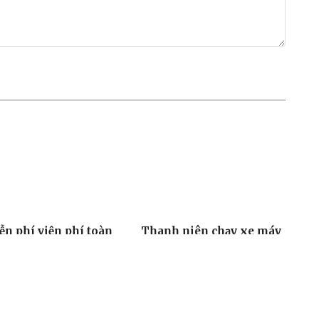
ễn phí viện phí toàn
Thanh niên chạy xe máy
n: Một chính sách
lấn làn tông vào xe Cảnh
ạm” triệu trái tim
sát giao thông
01, 21/05/2025
16:45, 20/05/2025