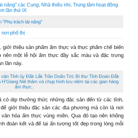
ài năng” các Cung, Nhà thiếu nhi, Trung tâm hoạt động
m lần thứ IX
n “Phụ trách tài năng”
nơi phố thị
, giới thiệu sản phẩm ẩm thực và thực phẩm chế biến
ạo nên một lễ hội ẩm thực đầy sắc màu và đặc trưng
n lần này.
vận Tỉnh ủy Đắk Lắk Trần Doãn Tới; Bí thư Tỉnh Đoàn Đắk
 H’Giang Niê thăm và chụp hình lưu niệm tại các gian hàng
ẩm thực.
ã có dịp thưởng thức những đặc sản đến từ các tỉnh,
 để giới thiệu đặc sản các địa phương mà còn là nơi
trị văn hóa ẩm thực vùng miền.
Qua đó tạo nên không
tình đoàn kết và để lại ấn tượng tốt đẹp trong lòng mỗi