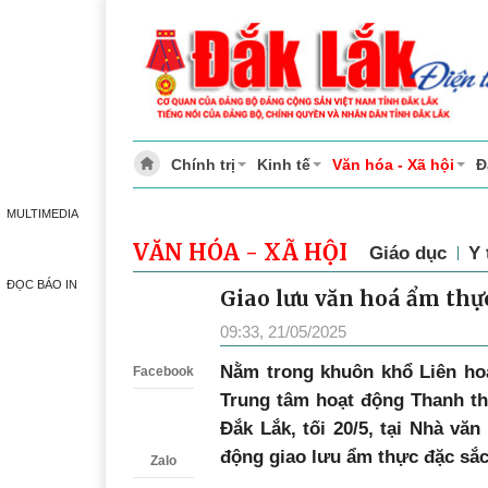
Chính trị
Kinh tế
Văn hóa - Xã hội
Đ
MULTIMEDIA
VĂN HÓA - XÃ HỘI
Giáo dục
Y 
ĐỌC BÁO IN
Giao lưu văn hoá ẩm thự
Zalo
09:33, 21/05/2025
Nằm trong khuôn khổ Liên hoa
Facebook
Trung tâm hoạt động Thanh th
Đắk Lắk, tối 20/5, tại Nhà văn
động giao lưu ẩm thực đặc sắc
Zalo