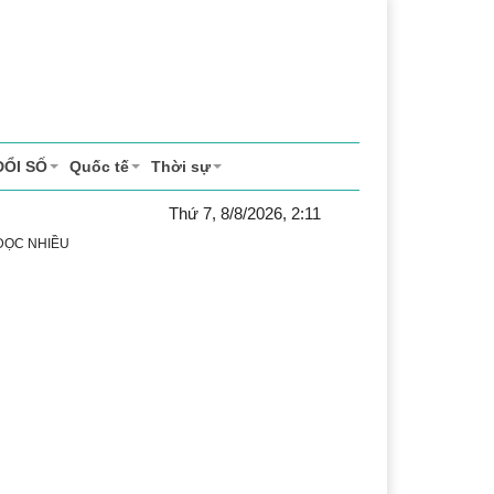
ĐỔI SỐ
Quốc tế
Thời sự
Thứ 7, 8/8/2026, 2:11
 ĐỌC NHIỀU
ể thao
Văn hóa