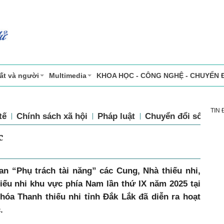
ất và người
Multimedia
KHOA HỌC - CÔNG NGHỆ - CHUYỂN 
TIN
tế
Chính sách xã hội
Pháp luật
Chuyển đổi số
Th
c
n “Phụ trách tài năng” các Cung, Nhà thiếu nhi,
iếu nhi khu vực phía Nam lần thứ IX năm 2025 tại
 hóa Thanh thiếu nhi tỉnh Đắk Lắk đã diễn ra hoạt
.