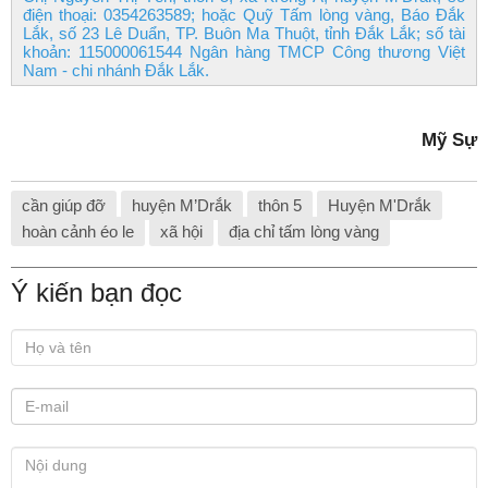
điện thoại: 0354263589; hoặc Quỹ Tấm lòng vàng, Báo Đắk
Lắk, số 23 Lê Duẩn, TP. Buôn Ma Thuột, tỉnh Đắk Lắk; số tài
khoản: 115000061544 Ngân hàng TMCP Công thương Việt
Nam - chi nhánh Đắk Lắk.
Mỹ Sự
cần giúp đỡ
huyện M’Drắk
thôn 5
Huyện M'Drắk
hoàn cảnh éo le
xã hội
địa chỉ tấm lòng vàng
Ý kiến bạn đọc