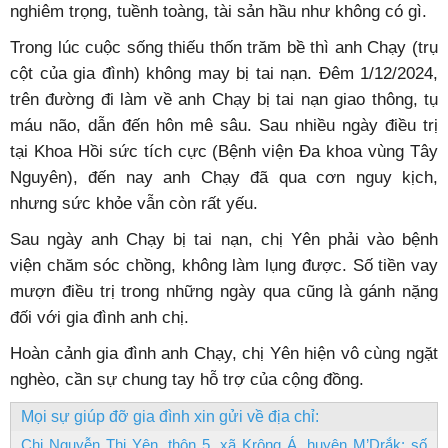
nghiêm trọng, tuềnh toàng, tài sản hầu như không có gì.
Trong lúc cuộc sống thiếu thốn trăm bề thì anh Chạy (trụ
cột của gia đình) không may bị tai nạn. Đêm 1/12/2024,
trên đường đi làm về anh Chạy bị tai nạn giao thông, tụ
máu não, dẫn đến hôn mê sâu. Sau nhiều ngày điều trị
tại Khoa Hồi sức tích cực (Bệnh viện Đa khoa vùng Tây
Nguyên), đến nay anh Chạy đã qua cơn nguy kịch,
nhưng sức khỏe vẫn còn rất yếu.
Sau ngày anh Chạy bị tai nạn, chị Yên phải vào bệnh
viện chăm sóc chồng, không làm lụng được. Số tiền vay
mượn điều trị trong những ngày qua cũng là gánh nặng
đối với gia đình anh chị.
Hoàn cảnh gia đình anh Chạy, chị Yên hiện vô cùng ngặt
nghèo, cần sự chung tay hỗ trợ của cộng đồng.
Mọi sự giúp đỡ gia đình xin gửi về địa chỉ:
Chị Nguyễn Thị Yên, thôn 5, xã Krông Á, huyện M’Drắk; số